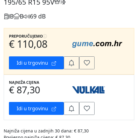
195/65 R15
95V
B
B
69 dB
PREPORUČUJEMO
€ 110,08
Idi u trgovinu
NAJNIŽA CIJENA
€ 87,30
Idi u trgovinu
Najniža cijena u zadnjih 30 dana: € 87,30
Povijesno najniža cijena: € 87,30