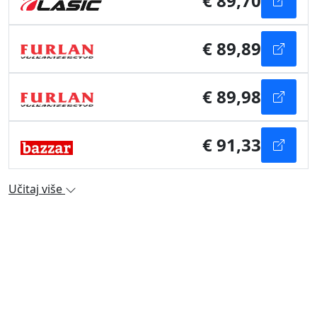
€ 89,70
€ 89,89
€ 89,98
€ 91,33
Učitaj više