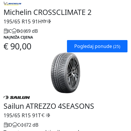
Michelin CROSSCLIMATE 2
195/65 R15
91H
C
B
69 dB
NAJNIŽA CIJENA
€ 90,00
Pogledaj ponude
(25)
Sailun ATREZZO 4SEASONS
195/65 R15
91T
D
C
72 dB