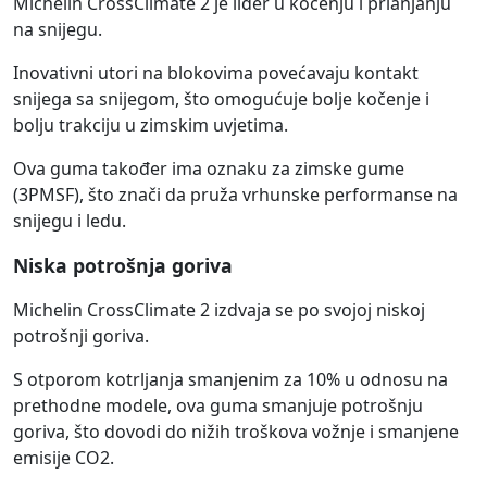
Michelin CrossClimate 2 je lider u kočenju i prianjanju
na snijegu.
Inovativni utori na blokovima povećavaju kontakt
snijega sa snijegom, što omogućuje bolje kočenje i
bolju trakciju u zimskim uvjetima.
Ova guma također ima oznaku za zimske gume
(3PMSF), što znači da pruža vrhunske performanse na
snijegu i ledu.
Niska potrošnja goriva
Michelin CrossClimate 2 izdvaja se po svojoj niskoj
potrošnji goriva.
S otporom kotrljanja smanjenim za 10% u odnosu na
prethodne modele, ova guma smanjuje potrošnju
goriva, što dovodi do nižih troškova vožnje i smanjene
emisije CO2.