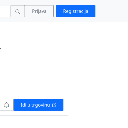
Prijava
Registracija
V
Idi u trgovinu