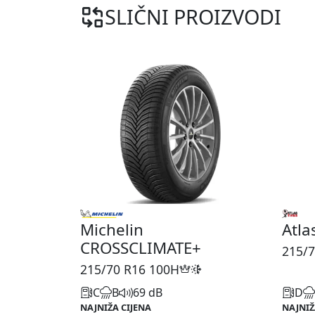
SLIČNI PROIZVODI
Michelin
Atla
CROSSCLIMATE+
215/7
215/70 R16
100H
C
B
69 dB
D
NAJNIŽA CIJENA
NAJNIŽ