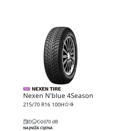
Nexen N'blue 4Season
215/70 R16
100H
D
C
70 dB
NAJNIŽA CIJENA