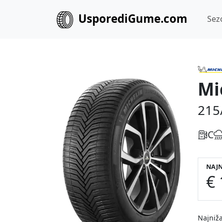
UsporediGume.com
Sez
Mi
215
C
NAJN
€ 
Najniža