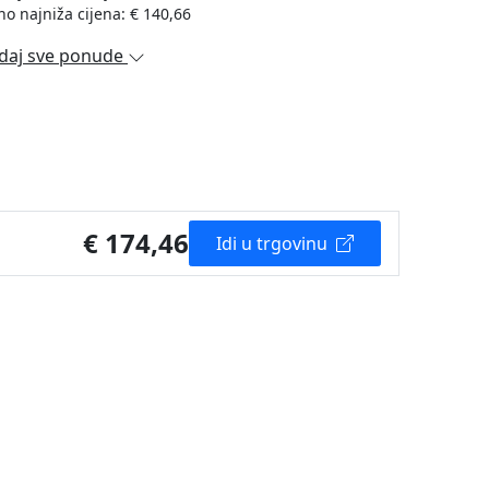
no najniža cijena: € 140,66
daj sve ponude
€ 174,46
Idi u trgovinu