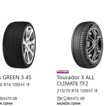
s GREEN 3 4S
Tourador X ALL
CLIMATE TF2
0 R16
100H
215/70 R16
100H
B
70 dB
C
B
72 dB
A CIJENA
NAJNIŽA CIJENA