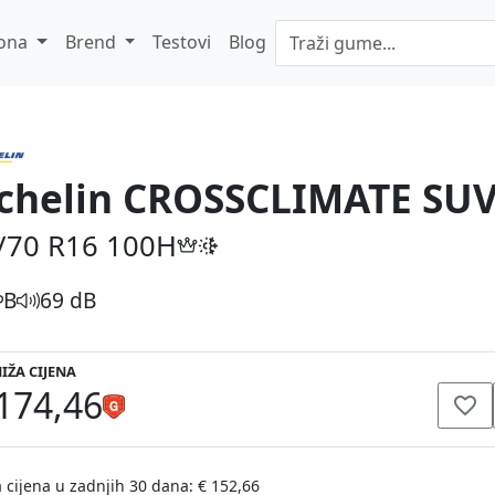
ona
Brend
Testovi
Blog
chelin CROSSCLIMATE SU
/70 R16
100H
B
69 dB
IŽA CIJENA
174,46
 cijena u zadnjih 30 dana: € 152,66