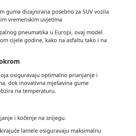
m guma dizajnirana posebno za SUV vozila
svim vremenskim uvjetima
rzalnog pneumatika u Europi, ovaj model
om cijele godine, kako na asfaltu tako i na
mokrom
loja osiguravaju optimalno prianjanje i
ma, dok inovativna mješavina gume
obzira na temperaturu.
janje i kočenje na snijegu.
okirajuće lamele osiguravaju maksimalnu