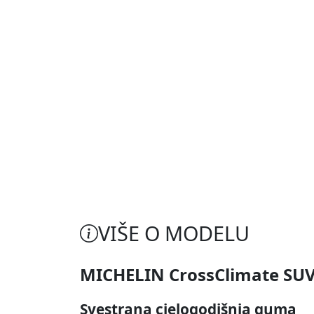
VIŠE O MODELU
MICHELIN CrossClimate SU
Svestrana cjelogodišnja guma