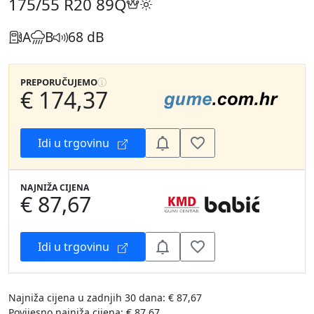
175/55 R20
89Q
A
B
68 dB
PREPORUČUJEMO
€ 174,37
Idi u trgovinu
NAJNIŽA CIJENA
€ 87,67
Idi u trgovinu
Najniža cijena u zadnjih 30 dana: € 87,67
Povijesno najniža cijena: € 87,67