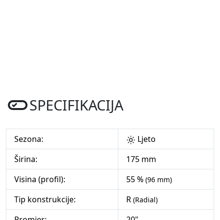
SPECIFIKACIJA
Sezona:
Ljeto
Širina:
175 mm
Visina (profil):
55 %
(96 mm)
Tip konstrukcije:
R
(Radial)
Promjer:
20"