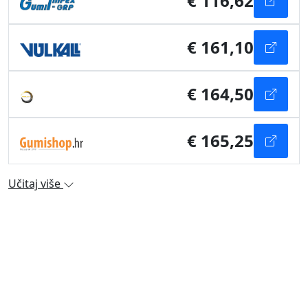
€ 116,62
€ 161,10
€ 164,50
€ 165,25
Učitaj više