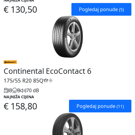
NAJNIŽA CIJENA
€ 130,50
Pogledaj ponude
(5)
Continental EcoContact 6
175/55 R20
85Q
B
B
70 dB
NAJNIŽA CIJENA
€ 158,80
Pogledaj ponude
(11)