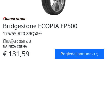
Bridgestone ECOPIA EP500
175/55 R20
89Q
B
B
69 dB
NAJNIŽA CIJENA
€ 131,59
Pogledaj ponude
(13)