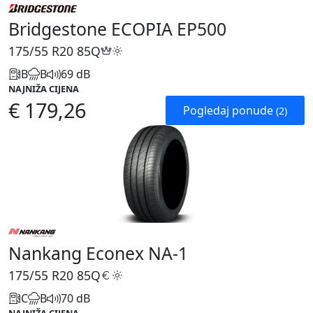
Bridgestone ECOPIA EP500
175/55 R20
85Q
B
B
69 dB
NAJNIŽA CIJENA
€ 179,26
Pogledaj ponude
(2)
Nankang Econex NA-1
175/55 R20
85Q
C
B
70 dB