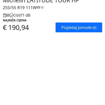
Michelin LATITUDE TOUR HP
255/55 R19
111W
B
C
71 dB
NAJNIŽA CIJENA
€ 190,94
Pogledaj ponude
(8)