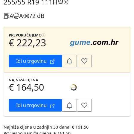
255/55 R19
111H
A
A
72 dB
PREPORUČUJEMO
€ 222,23
Idi u trgovinu
NAJNIŽA CIJENA
€ 164,50
Idi u trgovinu
Najniža cijena u zadnjih 30 dana: € 161,50
Povijesno najniža cijena: € 161,50