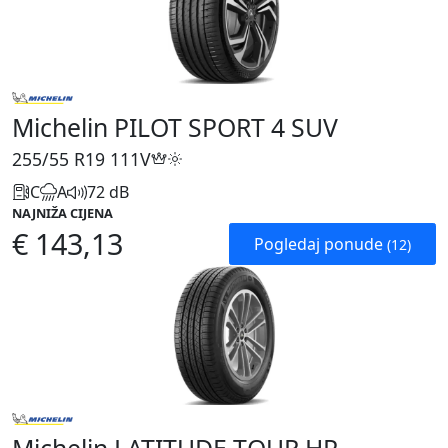
Michelin PILOT SPORT 4 SUV
255/55 R19
111V
C
A
72 dB
NAJNIŽA CIJENA
€ 143,13
Pogledaj ponude
(12)