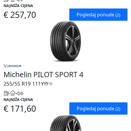
NAJNIŽA CIJENA
€ 257,70
Pogledaj ponude
(2)
Michelin PILOT SPORT 4
255/55 R19
111Y
-
-
-
NAJNIŽA CIJENA
€ 171,60
Pogledaj ponude
(2)