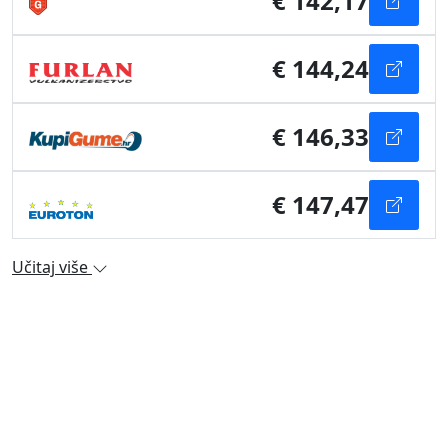
€ 142,17
€ 144,24
€ 146,33
€ 147,47
Učitaj više