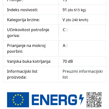
Indeks nosivosti:
91
(do 615 kg)
Kategorija brzine:
V
(do 240 km/h)
Učinkovitost potrošnje
C
goriva:
Prianjanje na mokroj
A
površini:
Vanjska buka kotrljanja:
70 dB
Informacijski list
Preuzmi informacijski
proizvoda:
list