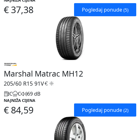
NAJNIŽA CIJENA
€ 37,38
Pogledaj ponude
(5)
Marshal Matrac MH12
205/60 R15
91V
C
C
69 dB
NAJNIŽA CIJENA
€ 84,59
Pogledaj ponude
(2)