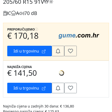
205/60 R15
91V
C
A
70 dB
PREPORUČUJEMO
€ 170,18
Idi u trgovinu
NAJNIŽA CIJENA
€ 141,50
Idi u trgovinu
Najniža cijena u zadnjih 30 dana: € 136,80
Povijesno najniža cijena: € 125,63