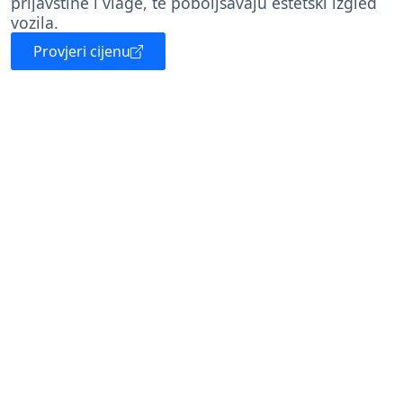
prljavštine i vlage, te poboljšavaju estetski izgled
vozila.
Provjeri cijenu