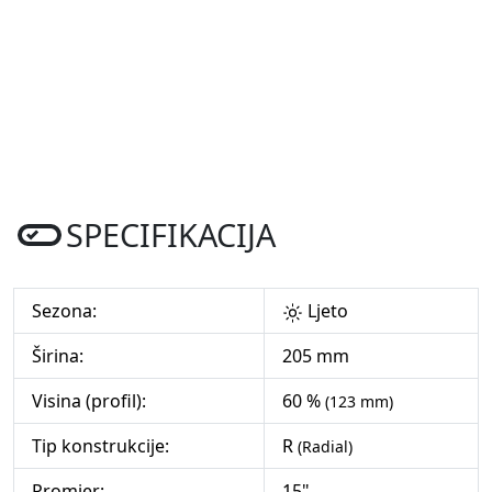
SPECIFIKACIJA
Sezona:
Ljeto
Širina:
205 mm
Visina (profil):
60 %
(123 mm)
Tip konstrukcije:
R
(Radial)
Promjer:
15"