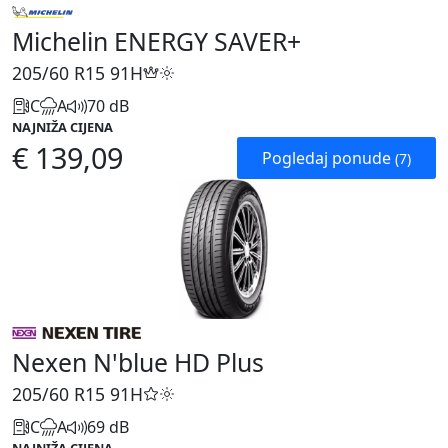
Michelin ENERGY SAVER+
205/60 R15
91H
C
A
70 dB
NAJNIŽA CIJENA
€ 139,09
Pogledaj ponude
(7)
Nexen N'blue HD Plus
205/60 R15
91H
C
A
69 dB