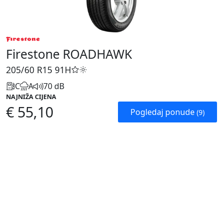
Firestone ROADHAWK
205/60 R15
91H
C
A
70 dB
NAJNIŽA CIJENA
€ 55,10
Pogledaj ponude
(9)