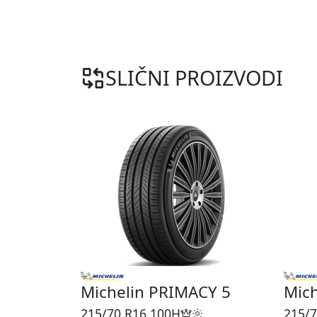
SLIČNI PROIZVODI
Michelin PRIMACY 5
Mic
215/70 R16
100H
215/7