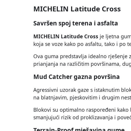
MICHELIN Latitude Cross
Savršen spoj terena i asfalta
MICHELIN Latitude Cross
je ljetna gum
koja se voze kako po asfaltu, tako i po t
Ova guma predstavlja idealno rješenje z
prianjanja na različitim površinama, dug
Mud Catcher gazna površina
Agressivni uzorak gaze s istaknutim blo
na blatnjavim, pjeskovitim i drugim ne
Blokovi su optimalno raspoređeni kako bi
smanjujući rizik od proklizavanja i poveć
Terrain-Proof mješavina gume