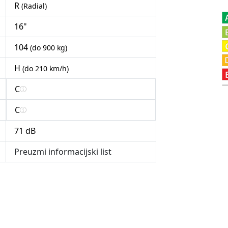
R
(Radial)
16"
104
(do 900 kg)
H
(do 210 km/h)
C
C
71 dB
Preuzmi informacijski list