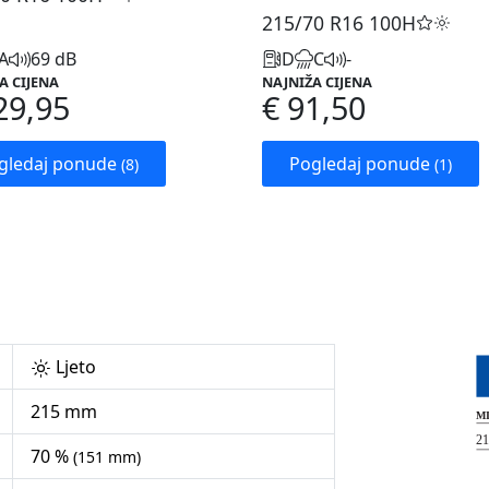
215/70 R16
100H
A
69 dB
D
C
-
A CIJENA
NAJNIŽA CIJENA
29,95
€ 91,50
gledaj ponude
Pogledaj ponude
(8)
(1)
Ljeto
215 mm
70 %
(151 mm)