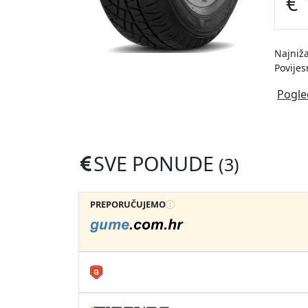
€ 
Najniža
Povijes
Pogle
SVE PONUDE
(3)
PREPORUČUJEMO