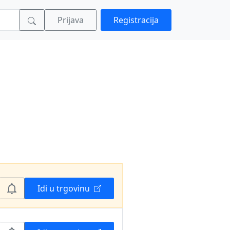
Prijava
Registracija
Idi u trgovinu