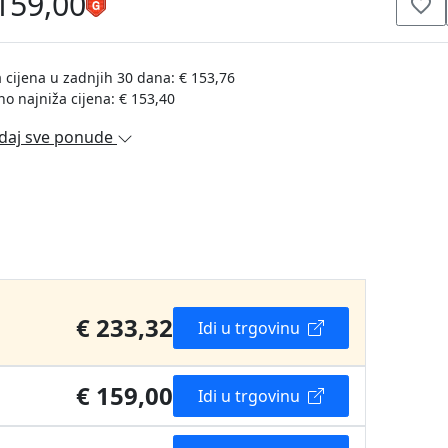
159,00
 cijena u zadnjih 30 dana: € 153,76
no najniža cijena: € 153,40
daj sve ponude
€ 233,32
Idi u trgovinu
€ 159,00
Idi u trgovinu