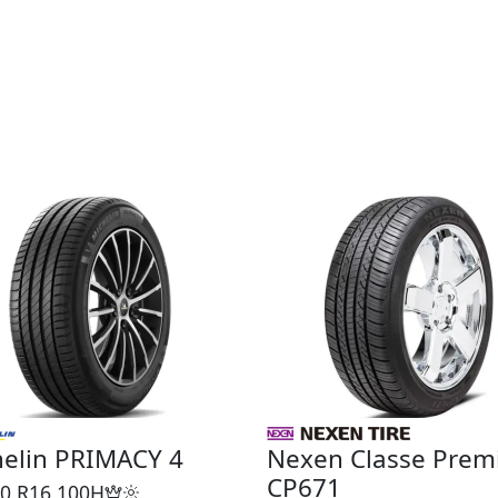
helin PRIMACY 4
Nexen Classe Prem
CP671
0 R16
100H