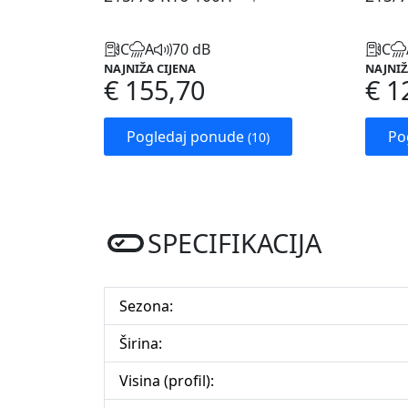
C
A
70 dB
C
NAJNIŽA CIJENA
NAJNIŽ
€ 155,70
€ 1
Pogledaj ponude
Po
(10)
SPECIFIKACIJA
Sezona:
Širina:
Visina (profil):