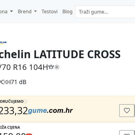
ona
Brend
Testovi
Blog
chelin LATITUDE CROSS
/70 R16
104H
C
71 dB
PORUČUJEMO
233,32
IŽA CIJENA