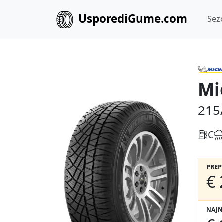
UsporediGume.com
Sez
Mi
215
C
PRE
€ 
NAJN