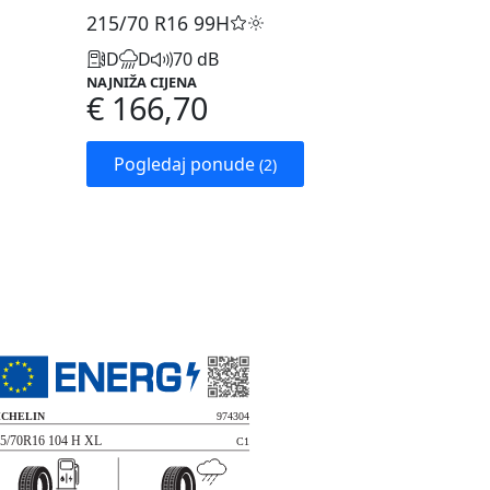
215/70 R16
99H
D
D
70 dB
NAJNIŽA CIJENA
€ 166,70
Pogledaj ponude
(2)