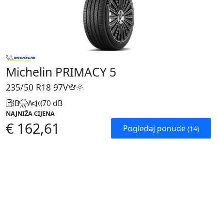
Michelin PRIMACY 5
235/50 R18
97V
B
A
70 dB
NAJNIŽA CIJENA
€ 162,61
Pogledaj ponude
(14)