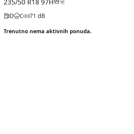
235/50 R18
97H
D
C
71 dB
Trenutno nema aktivnih ponuda.