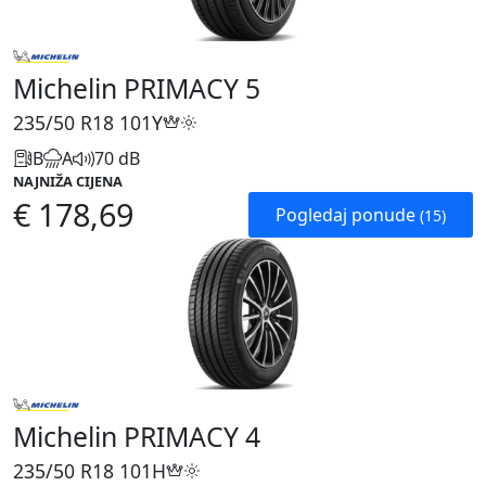
Michelin PRIMACY 5
235/50 R18
101Y
B
A
70 dB
NAJNIŽA CIJENA
€ 178,69
Pogledaj ponude
(15)
Michelin PRIMACY 4
235/50 R18
101H