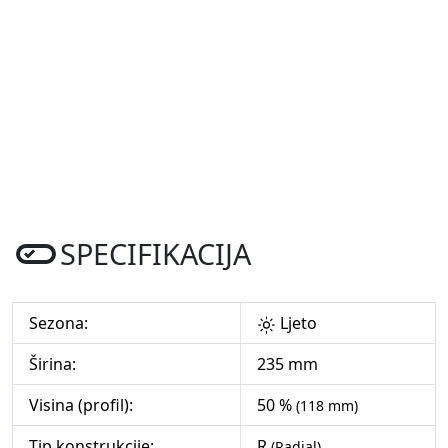
SPECIFIKACIJA
Sezona:
Ljeto
Širina:
235 mm
Visina (profil):
50 %
(118 mm)
Tip konstrukcije:
R
(Radial)