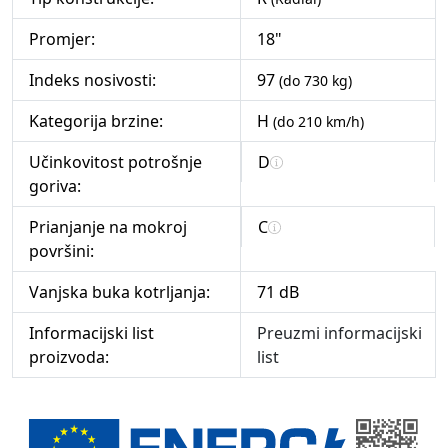
Promjer:
18"
Indeks nosivosti:
97
(do 730 kg)
Kategorija brzine:
H
(do 210 km/h)
Učinkovitost potrošnje
D
goriva:
Prianjanje na mokroj
C
površini:
Vanjska buka kotrljanja:
71 dB
Informacijski list
Preuzmi informacijski
proizvoda:
list