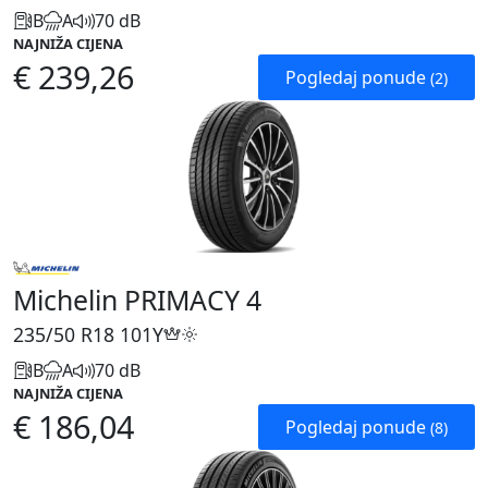
B
A
70 dB
NAJNIŽA CIJENA
€ 239,26
Pogledaj ponude
(2)
Michelin PRIMACY 4
235/50 R18
101Y
B
A
70 dB
NAJNIŽA CIJENA
€ 186,04
Pogledaj ponude
(8)