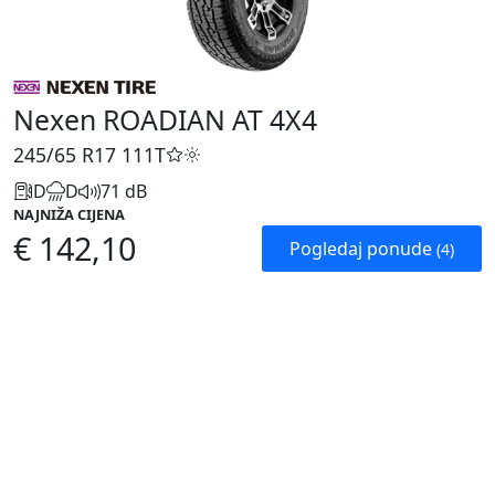
Nexen ROADIAN AT 4X4
245/65 R17
111T
D
D
71 dB
NAJNIŽA CIJENA
€ 142,10
Pogledaj ponude
(4)