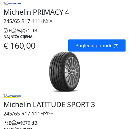
Michelin PRIMACY 4
245/65 R17
111H
B
A
71 dB
NAJNIŽA CIJENA
€ 160,00
Pogledaj ponude
(7)
Michelin LATITUDE SPORT 3
245/65 R17
111H
B
A
70 dB