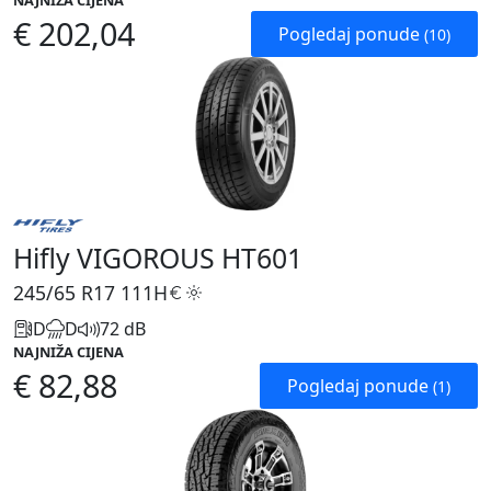
NAJNIŽA CIJENA
€ 202,04
Pogledaj ponude
(10)
Hifly VIGOROUS HT601
245/65 R17
111H
D
D
72 dB
NAJNIŽA CIJENA
€ 82,88
Pogledaj ponude
(1)