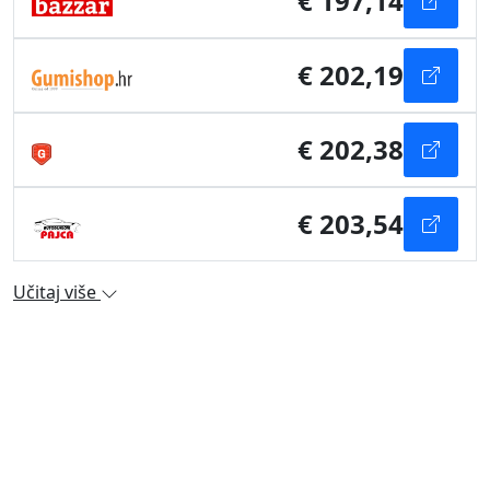
€ 197,14
€ 202,19
€ 202,38
€ 203,54
Učitaj više