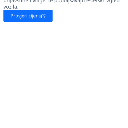
prljavštine i vlage, te poboljšavaju estetski izgled
vozila.
Provjeri cijenu