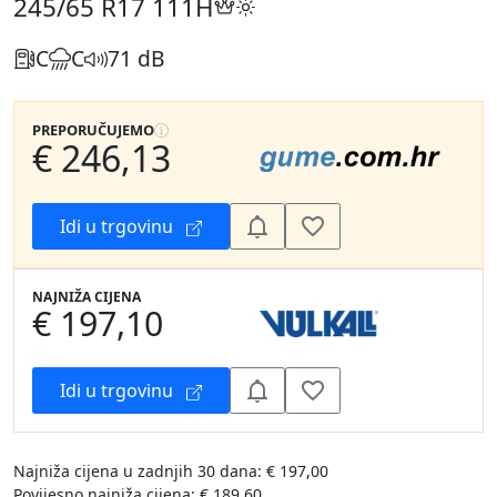
245/65 R17
111H
C
C
71 dB
PREPORUČUJEMO
€ 246,13
Idi u trgovinu
NAJNIŽA CIJENA
€ 197,10
Idi u trgovinu
Najniža cijena u zadnjih 30 dana: € 197,00
Povijesno najniža cijena: € 189,60