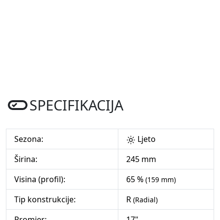
SPECIFIKACIJA
Sezona:
Ljeto
Širina:
245 mm
Visina (profil):
65 %
(159 mm)
Tip konstrukcije:
R
(Radial)
Promjer:
17"