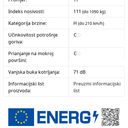
Indeks nosivosti:
111
(do 1090 kg)
Kategorija brzine:
H
(do 210 km/h)
Učinkovitost potrošnje
C
goriva:
Prianjanje na mokroj
C
površini:
Vanjska buka kotrljanja:
71 dB
Informacijski list
Preuzmi informacijski
proizvoda:
list