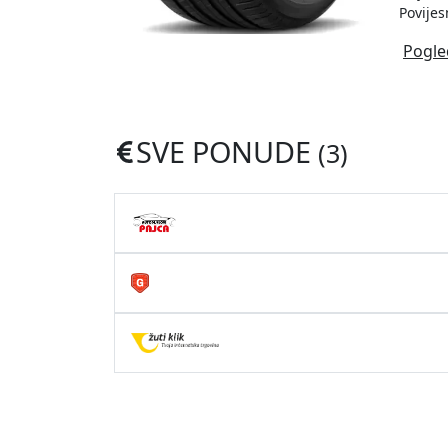
Povijes
Pogle
SVE PONUDE
(3)