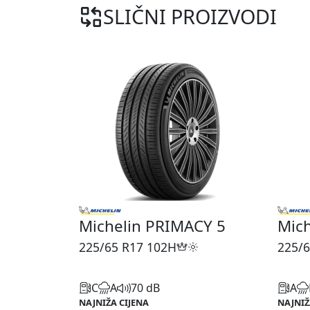
SLIČNI PROIZVODI
Michelin PRIMACY 5
Mich
225/65 R17
102H
225/6
C
A
70 dB
A
NAJNIŽA CIJENA
NAJNIŽ