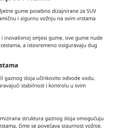
jetne gume posebno dizajnirane za SUV
namičnu i sigurnu vožnju na svim vrstama
ji i inovativnoj smjesi gume, ove gume nude
 cestama, a istovremeno osiguravaju dug
estama
fil gaznog sloja učinkovito odvode vodu,
ravajući stabilnost i kontrolu u svim
imizirana struktura gaznog sloja omogućuju
estama, čime se povećava sigurnost vožnje.