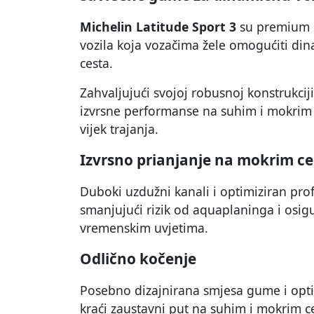
Michelin Latitude Sport 3
su premium l
vozila koja vozačima žele omogućiti di
cesta.
Zahvaljujući svojoj robusnoj konstrukci
izvrsne performanse na suhim i mokrim
vijek trajanja.
Izvrsno prianjanje na mokrim c
Duboki uzdužni kanali i optimiziran pro
smanjujući rizik od aquaplaninga i osigu
vremenskim uvjetima.
Odlično kočenje
Posebno dizajnirana smjesa gume i opt
kraći zaustavni put na suhim i mokrim c