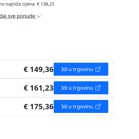
no najniža cijena: € 138,25
daj sve ponude
€ 149,36
Idi u trgovinu
€ 161,23
Idi u trgovinu
€ 175,36
Idi u trgovinu