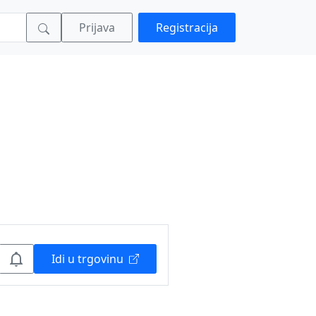
Prijava
Registracija
Idi u trgovinu