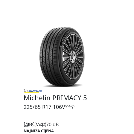
Michelin PRIMACY 5
225/65 R17
106V
B
A
70 dB
NAJNIŽA CIJENA