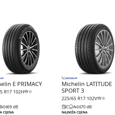
elin E PRIMACY
Michelin LATITUDE
SPORT 3
5 R17
102H
225/65 R17
102V
B
69 dB
C
A
70 dB
A CIJENA
NAJNIŽA CIJENA