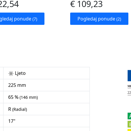
22,54
€ 109,23
gledaj ponude
Pogledaj ponude
(7)
(2)
Ljeto
225 mm
65 %
(146 mm)
R
(Radial)
17"