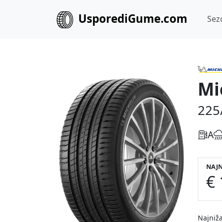
UsporediGume.com
Sez
Mi
225
A
NAJN
€ 
Najniža