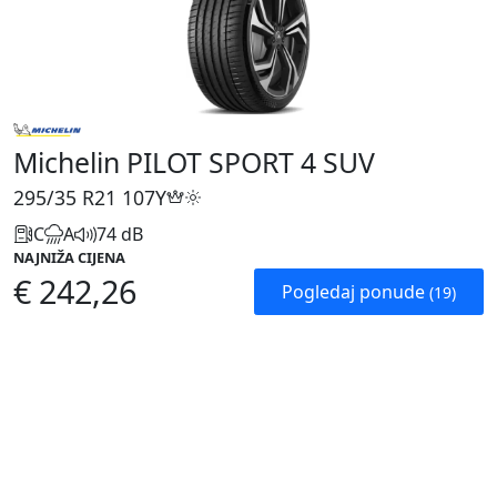
Michelin PILOT SPORT 4 SUV
295/35 R21
107Y
C
A
74 dB
NAJNIŽA CIJENA
€ 242,26
Pogledaj ponude
(19)