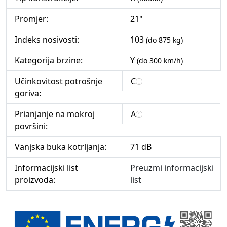
Promjer:
21"
Indeks nosivosti:
103
(do 875 kg)
Kategorija brzine:
Y
(do 300 km/h)
Učinkovitost potrošnje
C
goriva:
Prianjanje na mokroj
A
površini:
Vanjska buka kotrljanja:
71 dB
Informacijski list
Preuzmi informacijski
proizvoda:
list