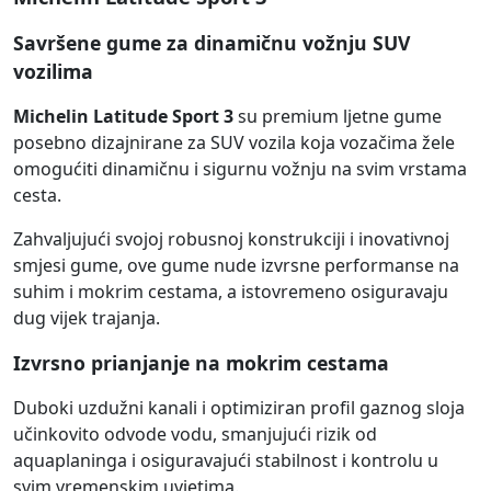
Savršene gume za dinamičnu vožnju SUV
vozilima
Michelin Latitude Sport 3
su premium ljetne gume
posebno dizajnirane za SUV vozila koja vozačima žele
omogućiti dinamičnu i sigurnu vožnju na svim vrstama
cesta.
Zahvaljujući svojoj robusnoj konstrukciji i inovativnoj
smjesi gume, ove gume nude izvrsne performanse na
suhim i mokrim cestama, a istovremeno osiguravaju
dug vijek trajanja.
Izvrsno prianjanje na mokrim cestama
Duboki uzdužni kanali i optimiziran profil gaznog sloja
učinkovito odvode vodu, smanjujući rizik od
aquaplaninga i osiguravajući stabilnost i kontrolu u
svim vremenskim uvjetima.