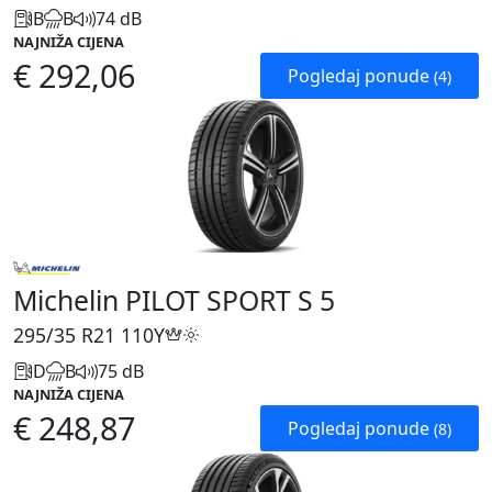
B
B
74 dB
NAJNIŽA CIJENA
€ 292,06
Pogledaj ponude
(4)
Michelin PILOT SPORT S 5
295/35 R21
110Y
D
B
75 dB
NAJNIŽA CIJENA
€ 248,87
Pogledaj ponude
(8)