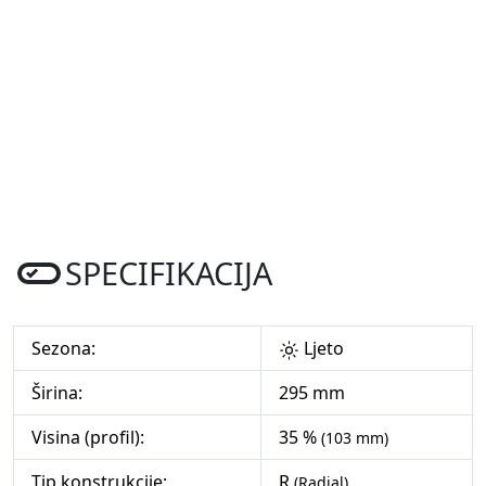
SPECIFIKACIJA
Sezona:
Ljeto
Širina:
295 mm
Visina (profil):
35 %
(103 mm)
Tip konstrukcije:
R
(Radial)