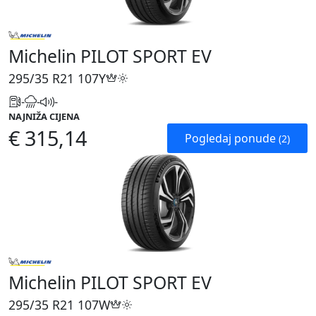
Michelin PILOT SPORT EV
295/35 R21
107Y
-
-
-
NAJNIŽA CIJENA
€ 315,14
Pogledaj ponude
(2)
Michelin PILOT SPORT EV
295/35 R21
107W