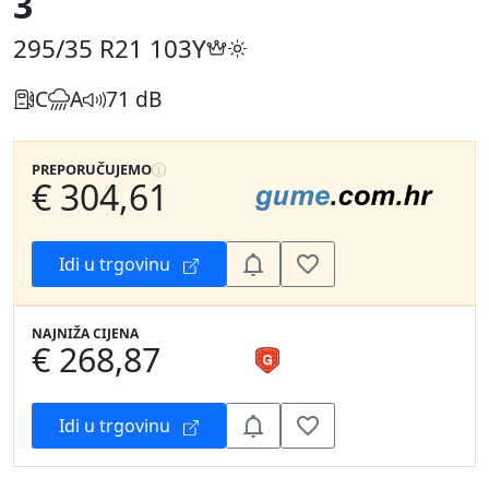
3
295/35 R21
103Y
C
A
71 dB
PREPORUČUJEMO
€ 304,61
Idi u trgovinu
NAJNIŽA CIJENA
€ 268,87
Idi u trgovinu