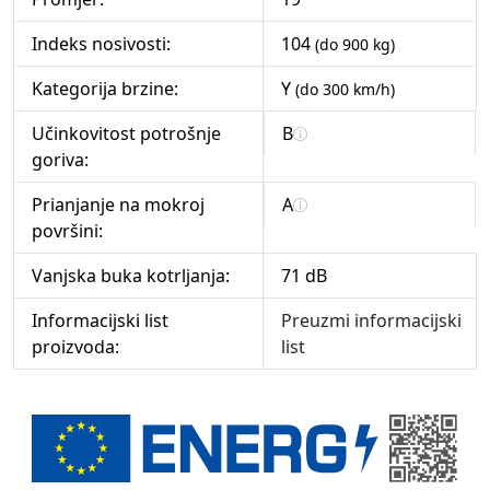
Indeks nosivosti:
104
(do 900 kg)
Kategorija brzine:
Y
(do 300 km/h)
Učinkovitost potrošnje
B
goriva:
Prianjanje na mokroj
A
površini:
Vanjska buka kotrljanja:
71 dB
Informacijski list
Preuzmi informacijski
proizvoda:
list