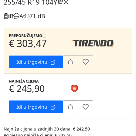
255/45 R19
104Y
B
A
71 dB
PREPORUČUJEMO
€ 303,47
Idi u trgovinu
NAJNIŽA CIJENA
€ 245,90
Idi u trgovinu
Najniža cijena u zadnjih 30 dana: € 242,50
Povijesno najniža cijena: € 242,50