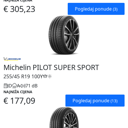
NAJNIŽA CIJENA
€ 305,23
Pogledaj ponude
(3)
Michelin PILOT SUPER SPORT
255/45 R19
100Y
D
A
71 dB
NAJNIŽA CIJENA
€ 177,09
Pogledaj ponude
(13)