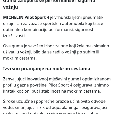
Guma za sportske performanse i sigurnu
vožnju
MICHELIN Pilot Sport 4
je vrhunski ljetni pneumatik
dizajniran za vozače sportskih automobila koji traže
optimalnu kombinaciju performansi, sigurnosti i
izdržljivosti.
Ova guma je savršen izbor za one koji žele maksimalno
uživati u vožnji, bilo da se radi o vožnji po suhim ili
mokrim cestama.
Izvrsno prianjanje na mokrim cestama
Zahvaljujući inovativnoj mješavini gume i optimiziranom
profilu gazne površine, Pilot Sport 4 osigurava iznimno
kratak kočioni put i stabilnost na mokrim cestama.
Široke uzdužne i poprečne brazde učinkovito odvode
vodu, smanjujući rizik od aquaplaninga i osiguravajući
maksimalnu kontrolu u svim vremenskim uvjetima.