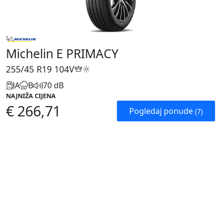
Michelin E PRIMACY
255/45 R19
104V
A
B
70 dB
NAJNIŽA CIJENA
€ 266,71
Pogledaj ponude
(7)