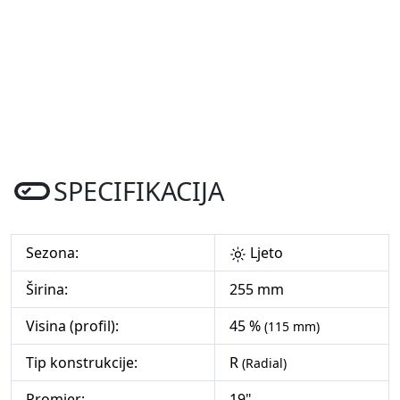
SPECIFIKACIJA
Sezona:
Ljeto
Širina:
255 mm
Visina (profil):
45 %
(115 mm)
Tip konstrukcije:
R
(Radial)
Promjer:
19"