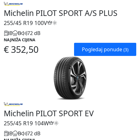
Michelin PILOT SPORT A/S PLUS
255/45 R19
100V
B
B
72 dB
NAJNIŽA CIJENA
€ 352,50
Pogledaj ponude
(3)
Michelin PILOT SPORT EV
255/45 R19
104W
B
B
72 dB