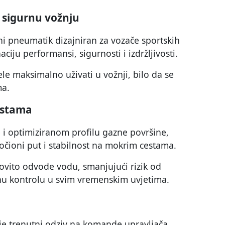
 sigurnu vožnju
tni pneumatik dizajniran za vozače sportskih
iju performansi, sigurnosti i izdržljivosti.
le maksimalno uživati u vožnji, bilo da se
ma.
estama
 i optimiziranom profilu gazne površine,
kočioni put i stabilnost na mokrim cestama.
ovito odvode vodu, smanjujući rizik od
nu kontrolu u svim vremenskim uvjetima.
e trenutni odziv na komande upravljača,