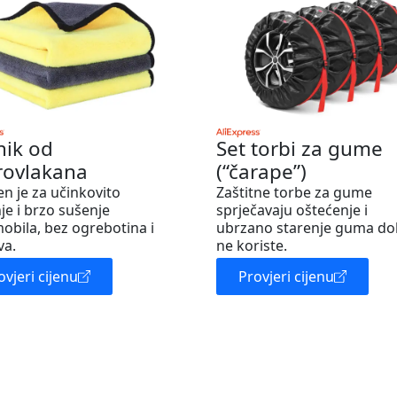
nik od
Set torbi za gume
rovlakana
(“čarape”)
en je za učinkovito
Zaštitne torbe za gume
je i brzo sušenje
sprječavaju oštećenje i
obila, bez ogrebotina i
ubrzano starenje guma do
va.
ne koriste.
ovjeri cijenu
Provjeri cijenu