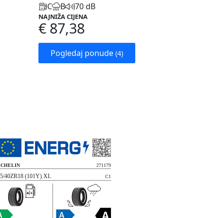
C
B
70 dB
NAJNIŽA CIJENA
€ 87,38
Pogledaj ponude
(4)