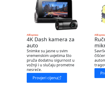
4K Dash kamera za
Ruč
auto
mik
Snimke su jasne u svim
Savrš
vremenskim uvjetima što
čišćen
pruža dodatnu sigurnost u
autom
vožnji i u slučaju prometne
trago
nesreće.
Pr
Provjeri cijenu