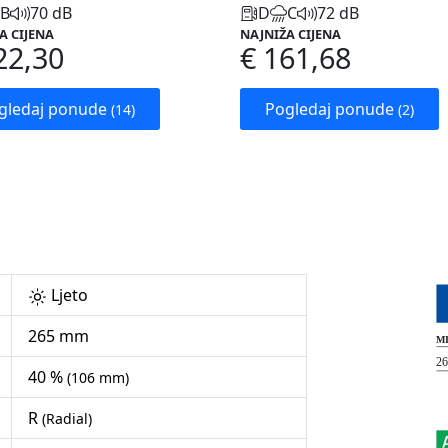
B
70 dB
D
C
72 dB
A CIJENA
NAJNIŽA CIJENA
22,30
€ 161,68
gledaj ponude
Pogledaj ponude
(14)
(2)
Ljeto
265 mm
40 %
(106 mm)
R
(Radial)