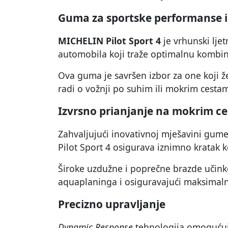
Guma za sportske performanse i
MICHELIN Pilot Sport 4
je vrhunski lje
automobila koji traže optimalnu kombinac
Ova guma je savršen izbor za one koji že
radi o vožnji po suhim ili mokrim cesta
Izvrsno prianjanje na mokrim c
Zahvaljujući inovativnoj mješavini gume
Pilot Sport 4 osigurava iznimno kratak 
Široke uzdužne i poprečne brazde učink
aquaplaninga i osiguravajući maksimal
Precizno upravljanje
Dynamic Response
tehnologija omogućuj