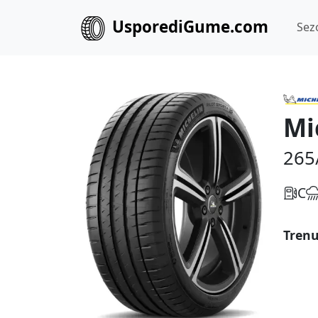
UsporediGume.com
Sez
Mi
265
C
Trenu