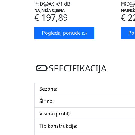
D
A
71 dB
D
NAJNIŽA CIJENA
NAJNIŽ
€ 197,89
€ 2
Pogledaj ponude
Po
(5)
SPECIFIKACIJA
Sezona:
Širina:
Visina (profil):
Tip konstrukcije: