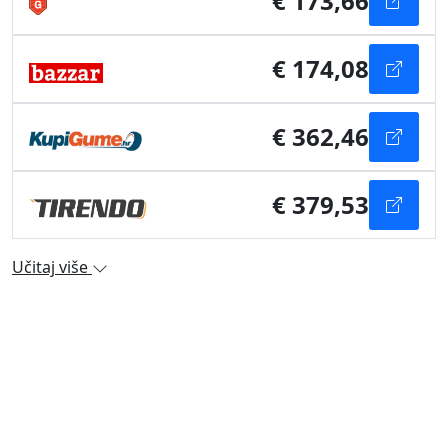
€ 173,66
€ 174,08
€ 362,46
€ 379,53
Učitaj više