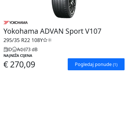
Yokohama ADVAN Sport V107
295/35 R22
108Y
D
A
73 dB
NAJNIŽA CIJENA
€ 270,09
Pogledaj ponude
(1)