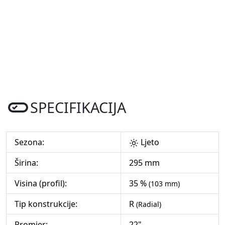
SPECIFIKACIJA
Sezona:
Ljeto
Širina:
295 mm
Visina (profil):
35 %
(103 mm)
Tip konstrukcije:
R
(Radial)
Promjer:
22"