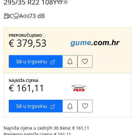
295/35 R22
108Y
C
A
73 dB
PREPORUČUJEMO
€ 379,53
Idi u trgovinu
NAJNIŽA CIJENA
€ 161,11
Idi u trgovinu
Najniža cijena u zadnjih 30 dana: € 161,11
Povijesno najniža cijena: € 161,11