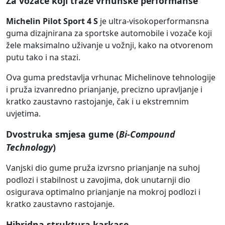
Za vozače koji traže vrhunske performanse
Michelin Pilot Sport 4 S
je ultra-visokoperformansna
guma dizajnirana za sportske automobile i vozače koji
žele maksimalno uživanje u vožnji, kako na otvorenom
putu tako i na stazi.
Ova guma predstavlja vrhunac Michelinove tehnologije
i pruža izvanredno prianjanje, precizno upravljanje i
kratko zaustavno rastojanje, čak i u ekstremnim
uvjetima.
Dvostruka smjesa gume (
Bi-Compound
Technology
)
Vanjski dio gume pruža izvrsno prianjanje na suhoj
podlozi i stabilnost u zavojima, dok unutarnji dio
osigurava optimalno prianjanje na mokroj podlozi i
kratko zaustavno rastojanje.
Hibridna struktura karkase