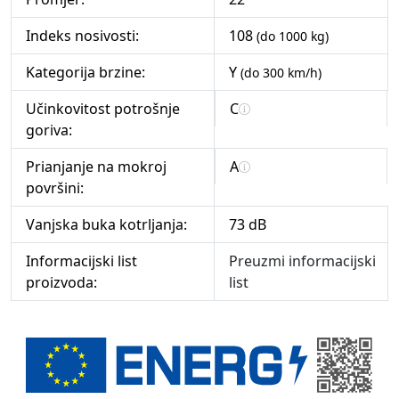
Indeks nosivosti:
108
(do 1000 kg)
Kategorija brzine:
Y
(do 300 km/h)
Učinkovitost potrošnje
C
goriva:
Prianjanje na mokroj
A
površini:
Vanjska buka kotrljanja:
73 dB
Informacijski list
Preuzmi informacijski
proizvoda:
list