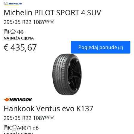
Michelin PILOT SPORT 4 SUV
295/35 R22
108Y
-
-
-
NAJNIŽA CIJENA
€ 435,67
Pogledaj ponude
(2)
Hankook Ventus evo K137
295/35 R22
108Y
C
A
71 dB