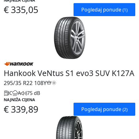
NAJNIŽA CIJENA
€ 335,05
Pogledaj ponude
(1)
Hankook VeNtus S1 evo3 SUV K127A
295/35 R22
108Y
C
A
75 dB
NAJNIŽA CIJENA
€ 339,89
Pogledaj ponude
(2)