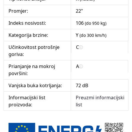
Promjer:
22"
Indeks nosivosti:
106
(do 950 kg)
Kategorija brzine:
Y
(do 300 km/h)
Učinkovitost potrošnje
C
goriva:
Prianjanje na mokroj
A
površini:
Vanjska buka kotrljanja:
72 dB
Informacijski list
Preuzmi informacijski
proizvoda:
list