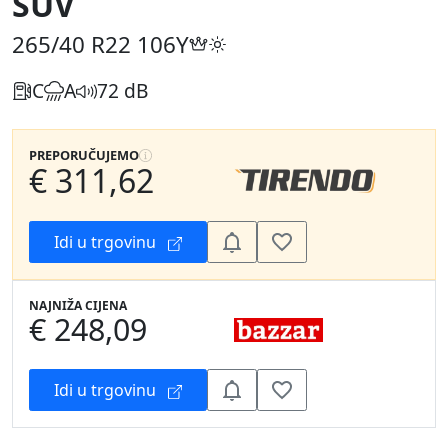
SUV
265/40 R22
106Y
C
A
72 dB
PREPORUČUJEMO
€ 311,62
Idi u trgovinu
NAJNIŽA CIJENA
€ 248,09
Idi u trgovinu