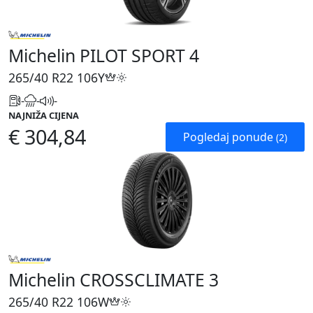
Michelin PILOT SPORT 4
265/40 R22
106Y
-
-
-
NAJNIŽA CIJENA
€ 304,84
Pogledaj ponude
(2)
Michelin CROSSCLIMATE 3
265/40 R22
106W