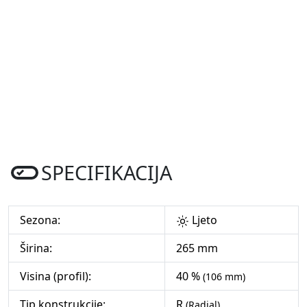
SPECIFIKACIJA
Sezona:
Ljeto
Širina:
265 mm
Visina (profil):
40 %
(106 mm)
Tip konstrukcije:
R
(Radial)