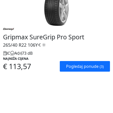
Gripmax SureGrip Pro Sport
265/40 R22
106Y
C
A
73 dB
NAJNIŽA CIJENA
€ 113,57
Pogledaj ponude
(3)