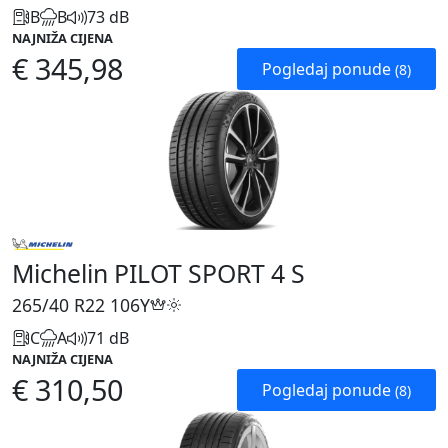
B
B
73 dB
NAJNIŽA CIJENA
€ 345,98
Pogledaj ponude
(8)
Michelin PILOT SPORT 4 S
265/40 R22
106Y
C
A
71 dB
NAJNIŽA CIJENA
€ 310,50
Pogledaj ponude
(8)