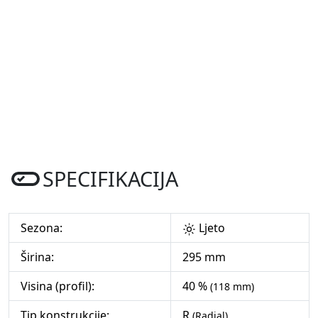
SPECIFIKACIJA
Sezona:
Ljeto
Širina:
295 mm
Visina (profil):
40 %
(118 mm)
Tip konstrukcije:
R
(Radial)