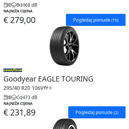
B
B
68 dB
NAJNIŽA CIJENA
€ 279,00
Pogledaj ponude
(10)
Goodyear EAGLE TOURING
295/40 R20
106V
B
C
73 dB
NAJNIŽA CIJENA
€ 231,89
Pogledaj ponude
(2)