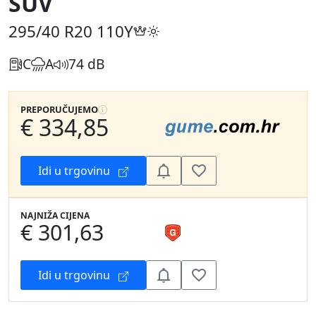
SUV
295/40 R20
110Y
C
A
74 dB
PREPORUČUJEMO
€ 334,85
Idi u trgovinu
NAJNIŽA CIJENA
€ 301,63
Idi u trgovinu