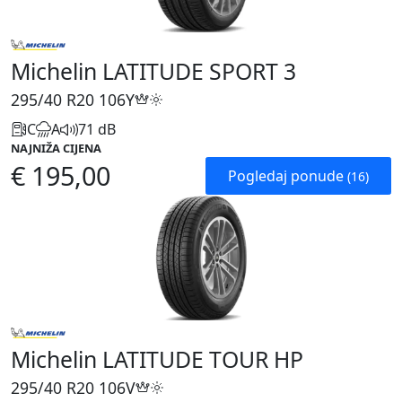
Michelin LATITUDE SPORT 3
295/40 R20
106Y
C
A
71 dB
NAJNIŽA CIJENA
€ 195,00
Pogledaj ponude
(16)
Michelin LATITUDE TOUR HP
295/40 R20
106V