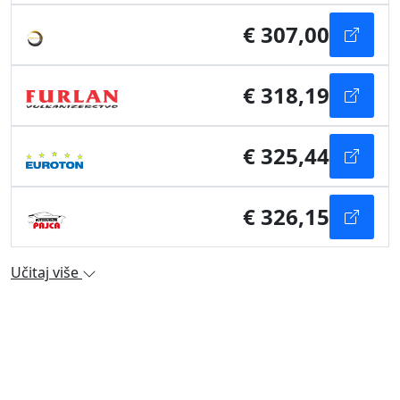
€ 307,00
€ 318,19
€ 325,44
€ 326,15
Učitaj više