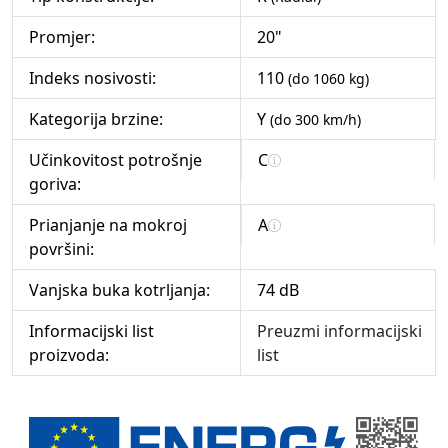
Promjer:
20"
Indeks nosivosti:
110
(do 1060 kg)
Kategorija brzine:
Y
(do 300 km/h)
Učinkovitost potrošnje
C
goriva:
Prianjanje na mokroj
A
površini:
Vanjska buka kotrljanja:
74 dB
Informacijski list
Preuzmi informacijski
proizvoda:
list