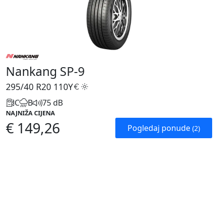
Nankang SP-9
295/40 R20
110Y
C
B
75 dB
NAJNIŽA CIJENA
€ 149,26
Pogledaj ponude
(2)