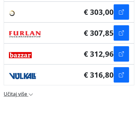
€ 303,00
€ 307,85
€ 312,96
€ 316,80
Učitaj više