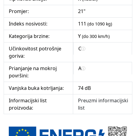
Promjer:
21"
Indeks nosivosti:
111
(do 1090 kg)
Kategorija brzine:
Y
(do 300 km/h)
Učinkovitost potrošnje
C
goriva:
Prianjanje na mokroj
A
površini:
Vanjska buka kotrljanja:
74 dB
Informacijski list
Preuzmi informacijski
proizvoda:
list