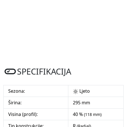
SPECIFIKACIJA
Sezona:
Ljeto
Širina:
295 mm
Visina (profil):
40 %
(118 mm)
Tip konstrukcije:
R
(Radial)