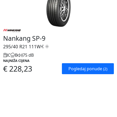
Nankang SP-9
295/40 R21
111W
C
B
75 dB
NAJNIŽA CIJENA
€ 228,23
Pogledaj ponude
(2)