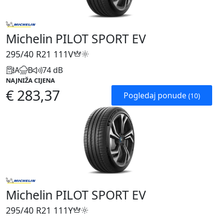
Michelin PILOT SPORT EV
295/40 R21
111V
A
B
74 dB
NAJNIŽA CIJENA
€ 283,37
Pogledaj ponude
(10)
Michelin PILOT SPORT EV
295/40 R21
111Y