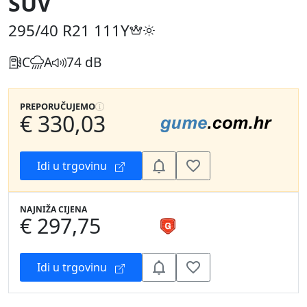
SUV
295/40 R21
111Y
C
A
74 dB
PREPORUČUJEMO
€ 330,03
Idi u trgovinu
NAJNIŽA CIJENA
€ 297,75
Idi u trgovinu