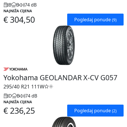
B
B
74 dB
NAJNIŽA CIJENA
€ 304,50
Pogledaj ponude
(9)
Yokohama GEOLANDAR X-CV G057
295/40 R21
111W
D
B
74 dB
NAJNIŽA CIJENA
€ 236,25
Pogledaj ponude
(2)