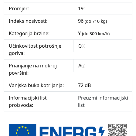
Promjer:
19"
Indeks nosivosti:
96
(do 710 kg)
Kategorija brzine:
Y
(do 300 km/h)
Učinkovitost potrošnje
C
goriva:
Prianjanje na mokroj
A
površini:
Vanjska buka kotrljanja:
72 dB
Informacijski list
Preuzmi informacijski
proizvoda:
list