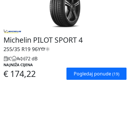
Michelin PILOT SPORT 4
255/35 R19
96Y
C
A
72 dB
NAJNIŽA CIJENA
€ 174,22
Pogledaj ponude
(19)