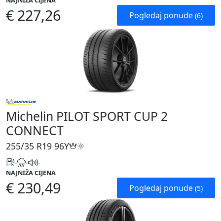
NAJNIŽA CIJENA
€ 227,26
Pogledaj ponude
(6)
Michelin PILOT SPORT CUP 2
CONNECT
255/35 R19
96Y
-
-
-
NAJNIŽA CIJENA
€ 230,49
Pogledaj ponude
(5)