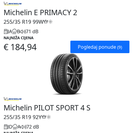
Michelin E PRIMACY 2
255/35 R19
99W
A
B
71 dB
NAJNIŽA CIJENA
€ 184,94
Pogledaj ponude
(9)
Michelin PILOT SPORT 4 S
255/35 R19
92Y
D
A
72 dB