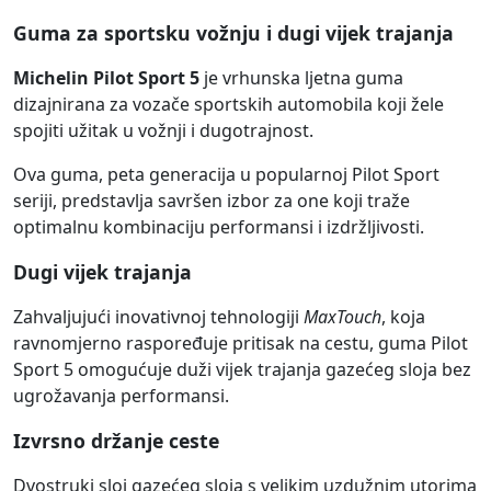
Guma za sportsku vožnju i dugi vijek trajanja
Michelin Pilot Sport 5
je vrhunska ljetna guma
dizajnirana za vozače sportskih automobila koji žele
spojiti užitak u vožnji i dugotrajnost.
Ova guma, peta generacija u popularnoj Pilot Sport
seriji, predstavlja savršen izbor za one koji traže
optimalnu kombinaciju performansi i izdržljivosti.
Dugi vijek trajanja
Zahvaljujući inovativnoj tehnologiji
MaxTouch
, koja
ravnomjerno raspoređuje pritisak na cestu, guma Pilot
Sport 5 omogućuje duži vijek trajanja gazećeg sloja bez
ugrožavanja performansi.
Izvrsno držanje ceste
Dvostruki sloj gazećeg sloja s velikim uzdužnim utorima