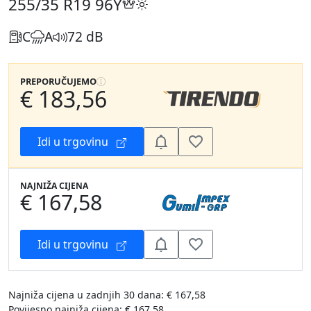
255/35 R19
96Y
C
A
72 dB
PREPORUČUJEMO
€ 183,56
Idi u trgovinu
NAJNIŽA CIJENA
€ 167,58
Idi u trgovinu
Najniža cijena u zadnjih 30 dana: € 167,58
Povijesno najniža cijena: € 167,58