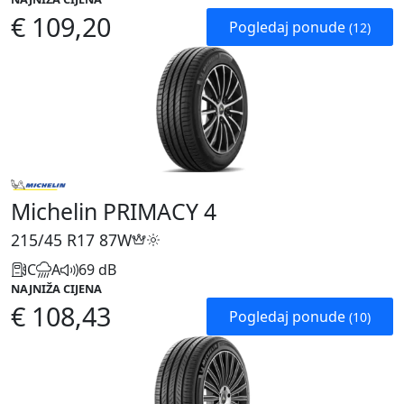
€ 109,20
Pogledaj ponude
(12)
Michelin PRIMACY 4
215/45 R17
87W
C
A
69 dB
NAJNIŽA CIJENA
€ 108,43
Pogledaj ponude
(10)