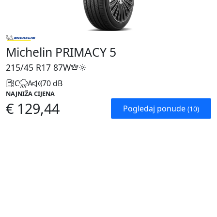
Michelin PRIMACY 5
215/45 R17
87W
C
A
70 dB
NAJNIŽA CIJENA
€ 129,44
Pogledaj ponude
(10)