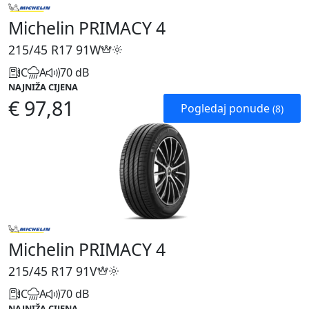
Michelin PRIMACY 4
215/45 R17
91W
C
A
70 dB
NAJNIŽA CIJENA
€ 97,81
Pogledaj ponude
(8)
Michelin PRIMACY 4
215/45 R17
91V
C
A
70 dB
NAJNIŽA CIJENA