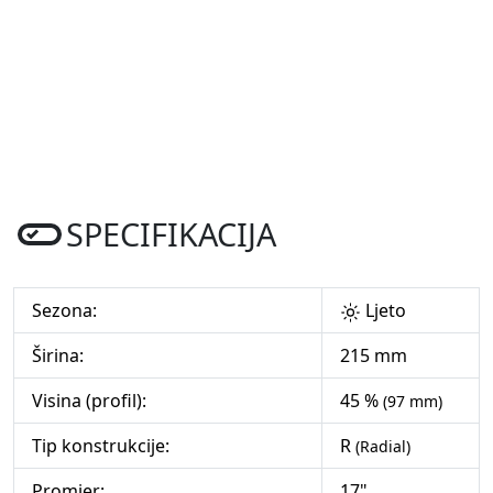
SPECIFIKACIJA
Sezona:
Ljeto
Širina:
215 mm
Visina (profil):
45 %
(97 mm)
Tip konstrukcije:
R
(Radial)
Promjer:
17"