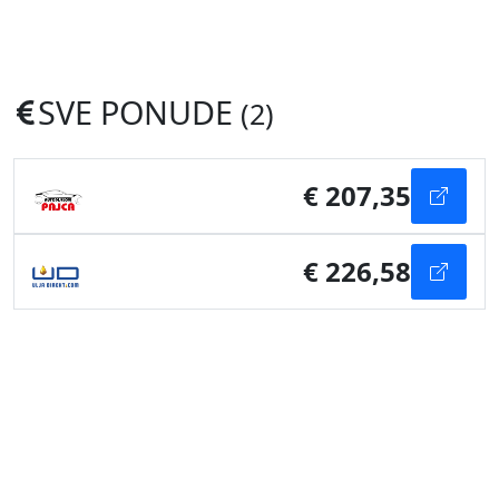
SVE PONUDE
(2)
€ 207,35
€ 226,58