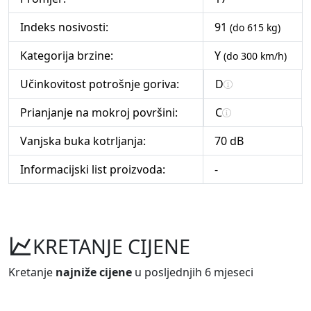
Indeks nosivosti:
91
(do 615 kg)
Kategorija brzine:
Y
(do 300 km/h)
Učinkovitost potrošnje goriva:
D
Prianjanje na mokroj površini:
C
Vanjska buka kotrljanja:
70 dB
Informacijski list proizvoda:
-
KRETANJE CIJENE
Kretanje
najniže cijene
u posljednjih 6 mjeseci