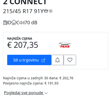
2 CONNECT
215/45 R17
91Y
D
C
70 dB
NAJNIŽA CIJENA
€ 207,35
Idi u trgovinu
Najniža cijena u zadnjih 30 dana: € 202,76
Povijesno najniža cijena: € 191,93
Pogledaj sve ponude