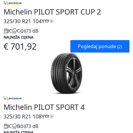
Michelin PILOT SPORT CUP 2
325/30 R21
104Y
C
C
73 dB
NAJNIŽA CIJENA
€ 701,92
Pogledaj ponude
(2)
Michelin PILOT SPORT 4
325/30 R21
108Y
C
B
73 dB
NAJNIŽA CIJENA