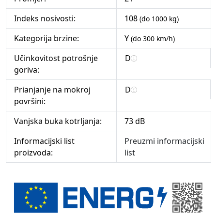
Indeks nosivosti:
108
(do 1000 kg)
Kategorija brzine:
Y
(do 300 km/h)
Učinkovitost potrošnje
D
goriva:
Prianjanje na mokroj
D
površini:
Vanjska buka kotrljanja:
73 dB
Informacijski list
Preuzmi informacijski
proizvoda:
list