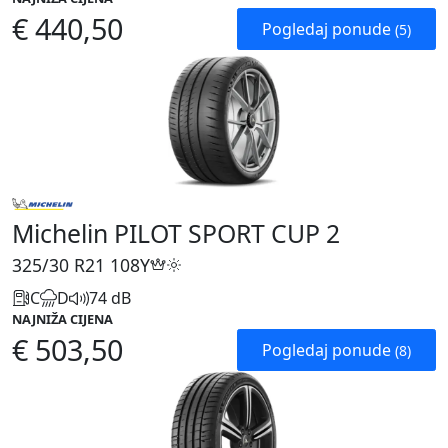
€ 440,50
Pogledaj ponude
(5)
Michelin PILOT SPORT CUP 2
325/30 R21
108Y
C
D
74 dB
NAJNIŽA CIJENA
€ 503,50
Pogledaj ponude
(8)