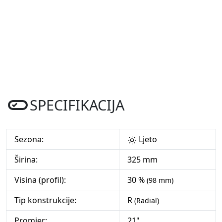
SPECIFIKACIJA
Sezona:
Ljeto
Širina:
325 mm
Visina (profil):
30 %
(98 mm)
Tip konstrukcije:
R
(Radial)
Promjer:
21"