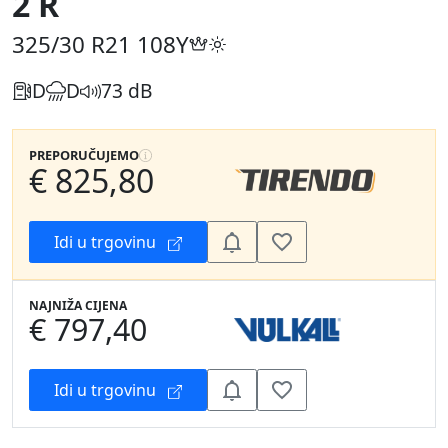
2 R
325/30 R21
108Y
D
D
73 dB
PREPORUČUJEMO
€ 825,80
Idi u trgovinu
NAJNIŽA CIJENA
€ 797,40
Idi u trgovinu