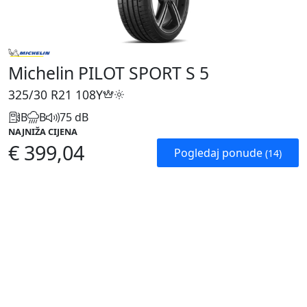
Michelin PILOT SPORT S 5
325/30 R21
108Y
B
B
75 dB
NAJNIŽA CIJENA
€ 399,04
Pogledaj ponude
(14)