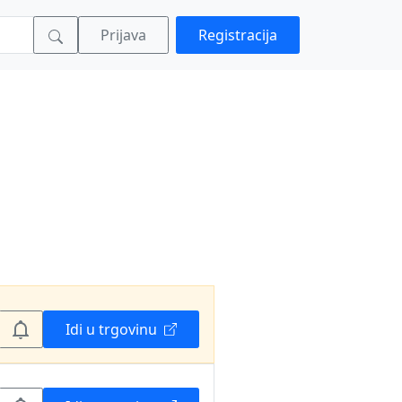
Prijava
Registracija
Idi u trgovinu