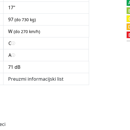
17"
97
(do 730 kg)
W
(do 270 km/h)
C
A
71 dB
Preuzmi informacijski list
eci