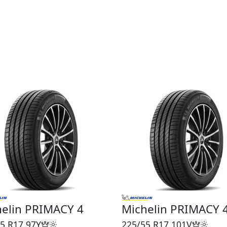
helin PRIMACY 4
Michelin PRIMACY 
5 R17
97Y
225/55 R17
101V