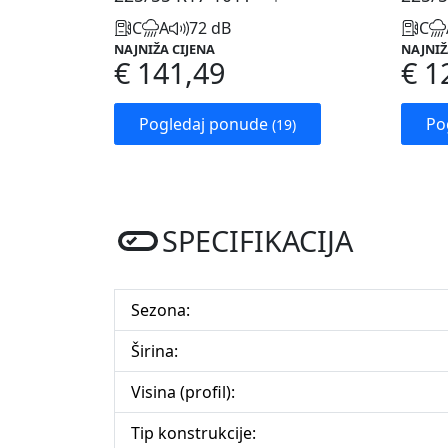
C
A
72 dB
C
NAJNIŽA CIJENA
NAJNIŽ
€ 141,49
€ 1
Pogledaj ponude
Po
(19)
SPECIFIKACIJA
Sezona:
Širina:
Visina (profil):
Tip konstrukcije: