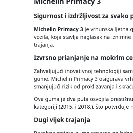
Michelin Primacy 3
Sigurnost i izdržljivost za svako
Michelin Primacy 3
je vrhunska ljetna 
vozila, koja stavlja naglasak na iznimn
trajanja.
Izvrsno prianjanje na mokrim c
Zahvaljujući inovativnoj tehnologiji sa
gume, Michelin Primacy 3 osigurava vr
smanjujući rizik od proklizavanja i skrać
Ova guma je dva puta osvojila prestižn
kategoriji (2015. i 2018.), što potvrđuje
Dugi vijek trajanja