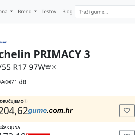
ona
Brend
Testovi
Blog
chelin PRIMACY 3
/55 R17
97W
A
71 dB
PORUČUJEMO
204,62
IŽA CIJENA