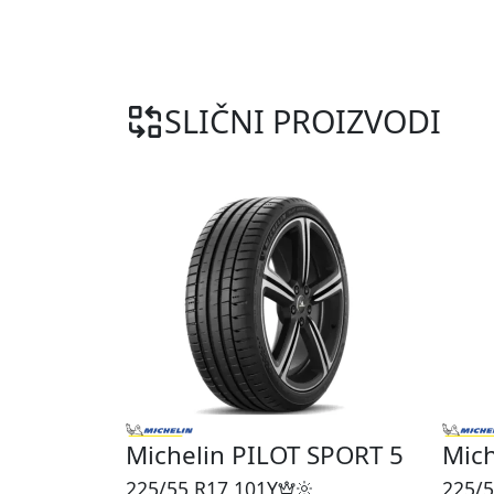
SLIČNI PROIZVODI
Michelin PILOT SPORT 5
Mic
225/55 R17
101Y
225/5