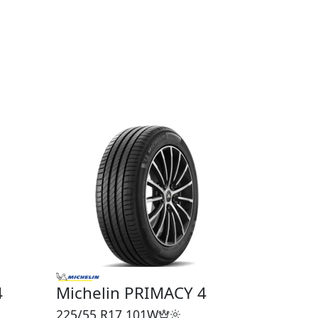
4
Michelin PRIMACY 4
225/55 R17
101W