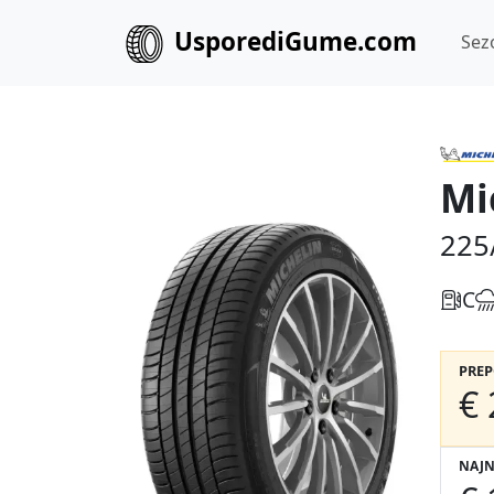
UsporediGume.com
Sez
Mi
225
C
PRE
€ 
NAJN