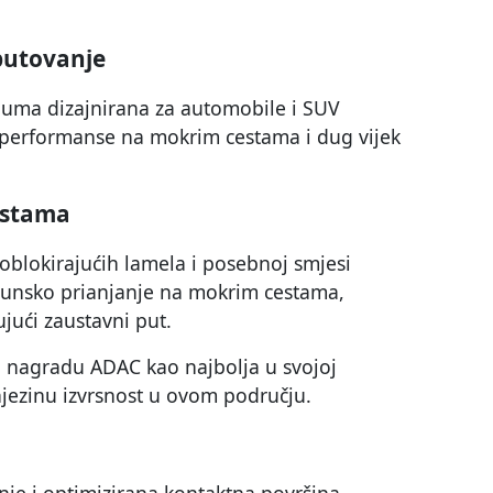
 putovanje
guma dizajnirana za automobile i SUV
e performanse na mokrim cestama i dug vijek
estama
moblokirajućih lamela i posebnoj smjesi
hunsko prianjanje na mokrim cestama,
ujući zaustavni put.
u nagradu ADAC kao najbolja u svojoj
 njezinu izvrsnost u ovom području.