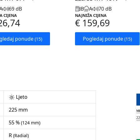
A
69 dB
B
A
70 dB
A CIJENA
NAJNIŽA CIJENA
26,74
€ 159,69
gledaj ponude
Pogledaj ponude
(15)
(15)
Ljeto
225 mm
55 %
(124 mm)
R
(Radial)