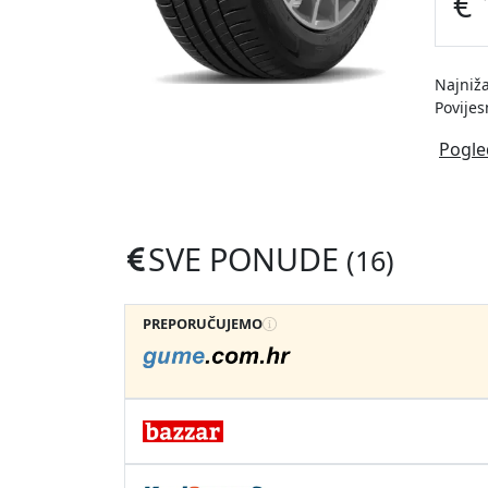
€ 
Najniža
Povijes
Pogle
SVE PONUDE
(16)
PREPORUČUJEMO