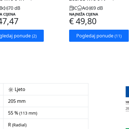
B
70 dB
C
A
69 dB
A CIJENA
NAJNIŽA CIJENA
47,47
€ 49,80
gledaj ponude
Pogledaj ponude
(2)
(11)
Ljeto
205 mm
55 %
(113 mm)
R
(Radial)