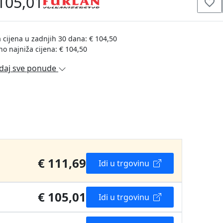
105,01
 cijena u zadnjih 30 dana: € 104,50
no najniža cijena: € 104,50
daj sve ponude
€ 111,69
Idi u trgovinu
€ 105,01
Idi u trgovinu