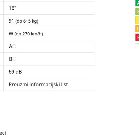
16"
91
(do 615 kg)
W
(do 270 km/h)
A
B
69 dB
Preuzmi informacijski list
eci