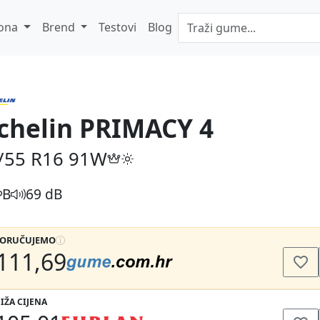
ona
Brend
Testovi
Blog
chelin PRIMACY 4
/55 R16
91W
B
69 dB
PORUČUJEMO
111,69
IŽA CIJENA