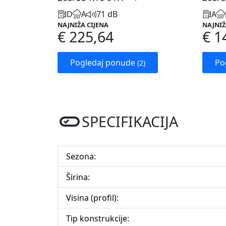
D
A
71 dB
A
NAJNIŽA CIJENA
NAJNIŽ
€ 225,64
€ 1
Pogledaj ponude
Po
(2)
SPECIFIKACIJA
Sezona:
Širina:
Visina (profil):
Tip konstrukcije: