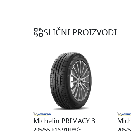
SLIČNI PROIZVODI
Michelin PRIMACY 3
Mich
205/55 R16
91H
205/5