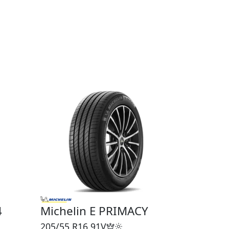
4
Michelin E PRIMACY
205/55 R16
91V