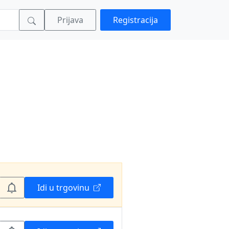
Prijava
Registracija
Idi u trgovinu