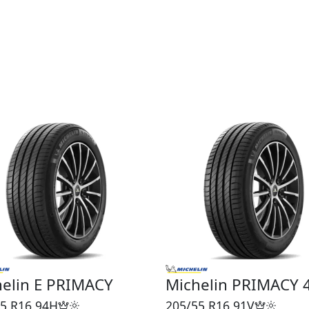
elin E PRIMACY
Michelin PRIMACY 
5 R16
94H
205/55 R16
91V