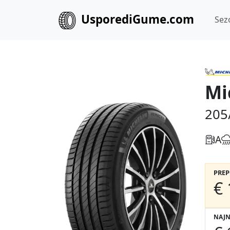
UsporediGume.com
Sez
Mi
205
A
PRE
€ 
NAJN