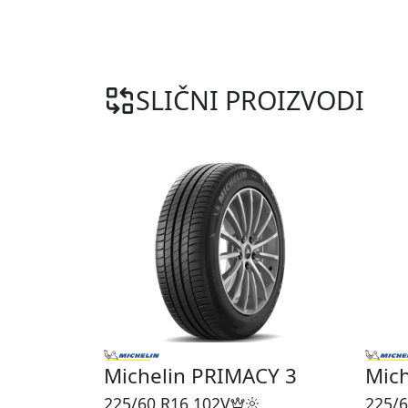
SLIČNI PROIZVODI
Michelin PRIMACY 3
Mic
225/60 R16
102V
225/6