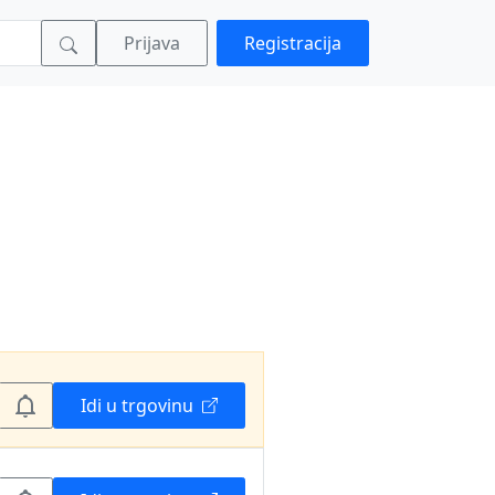
Prijava
Registracija
Idi u trgovinu