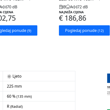
A
70 dB
B
A
72 dB
A CIJENA
NAJNIŽA CIJENA
02,75
€ 186,86
gledaj ponude
Pogledaj ponude
(9)
(12)
Ljeto
225 mm
60 %
(135 mm)
R
(Radial)