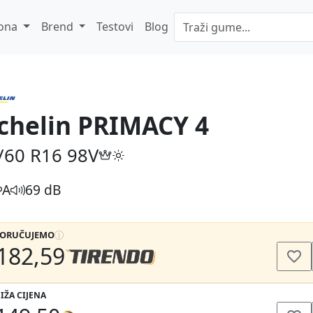
ona
Brend
Testovi
Blog
chelin PRIMACY 4
/60 R16
98V
A
69 dB
PORUČUJEMO
182,59
IŽA CIJENA