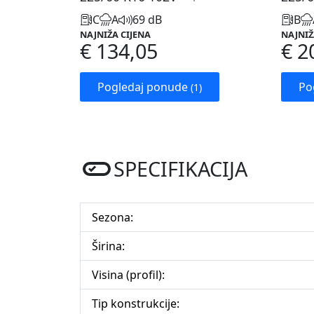
C
A
69 dB
B
NAJNIŽA CIJENA
NAJNIŽ
€ 134,05
€ 2
Pogledaj ponude
Po
(1)
SPECIFIKACIJA
Sezona:
Širina:
Visina (profil):
Tip konstrukcije: