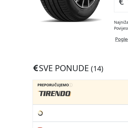
€ 
Najniža
Povijes
Pogle
SVE PONUDE
(14)
PREPORUČUJEMO