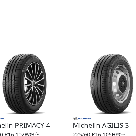
helin PRIMACY 4
Michelin AGILIS 3
0 R16
102W
225/60 R16
105H