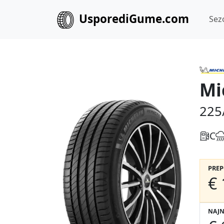
UsporediGume.com
Sez
Mi
225
C
PRE
€ 
NAJN