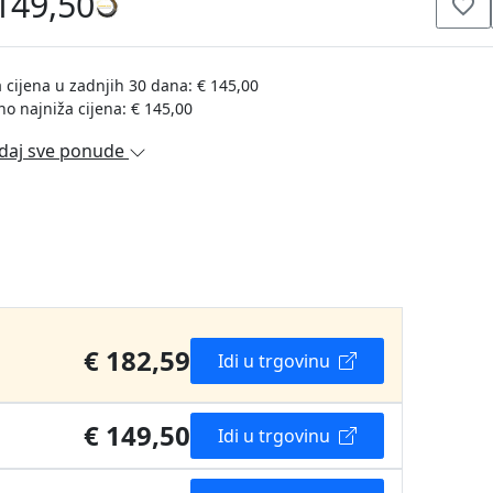
149,50
 cijena u zadnjih 30 dana: € 145,00
no najniža cijena: € 145,00
daj sve ponude
€ 182,59
Idi u trgovinu
€ 149,50
Idi u trgovinu