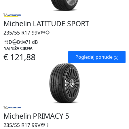
Michelin LATITUDE SPORT
235/55 R17
99V
D
B
71 dB
NAJNIŽA CIJENA
€ 121,88
Pogledaj ponude
(5)
Michelin PRIMACY 5
235/55 R17
99V