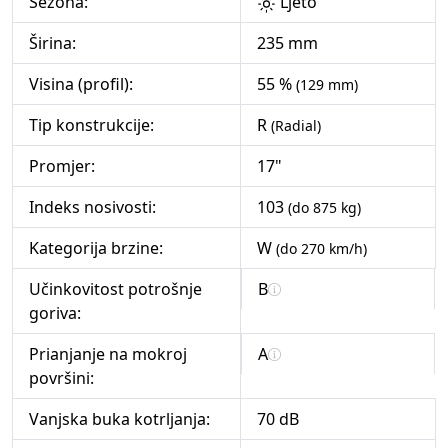
Sezona:
Ljeto
Širina:
235 mm
Visina (profil):
55 %
(129 mm)
Tip konstrukcije:
R
(Radial)
Promjer:
17"
Indeks nosivosti:
103
(do 875 kg)
Kategorija brzine:
W
(do 270 km/h)
Učinkovitost potrošnje
B
goriva:
Prianjanje na mokroj
A
površini:
Vanjska buka kotrljanja:
70 dB