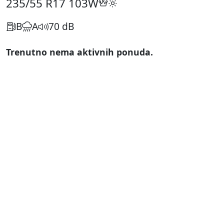
235/55 R17
103W
B
A
70 dB
Trenutno nema aktivnih ponuda.