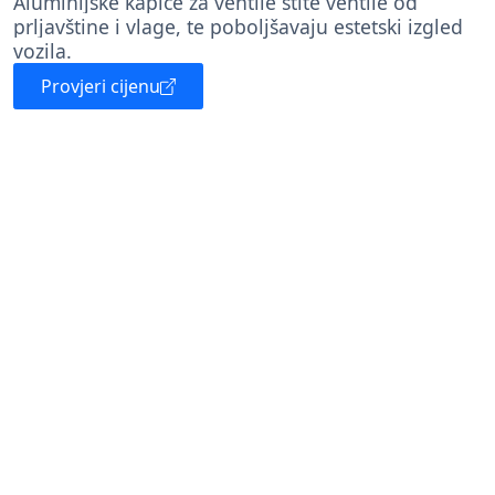
Aluminijske kapice za ventile štite ventile od
prljavštine i vlage, te poboljšavaju estetski izgled
vozila.
Provjeri cijenu