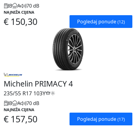
B
A
70 dB
NAJNIŽA CIJENA
€ 150,30
Pogledaj ponude
(12)
Michelin PRIMACY 4
235/55 R17
103Y
B
A
70 dB
NAJNIŽA CIJENA
€ 157,50
Pogledaj ponude
(17)