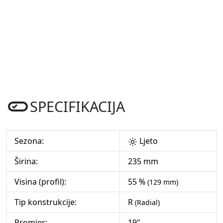
SPECIFIKACIJA
Sezona:
Ljeto
Širina:
235 mm
Visina (profil):
55 %
(129 mm)
Tip konstrukcije:
R
(Radial)
Promjer:
19"