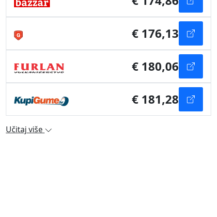
€ 174,86
€ 176,13
€ 180,06
€ 181,28
Učitaj više