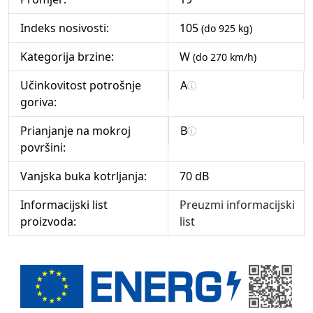
Indeks nosivosti:
105
(do 925 kg)
Kategorija brzine:
W
(do 270 km/h)
Učinkovitost potrošnje
A
goriva:
Prianjanje na mokroj
B
površini:
Vanjska buka kotrljanja:
70 dB
Informacijski list
Preuzmi informacijski
proizvoda:
list