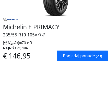
Michelin E PRIMACY
235/55 R19
105V
A
A
70 dB
NAJNIŽA CIJENA
€ 146,95
Pogledaj ponude
(29)