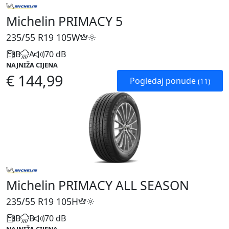
Michelin PRIMACY 5
235/55 R19
105W
B
A
70 dB
NAJNIŽA CIJENA
€ 144,99
Pogledaj ponude
(11)
Michelin PRIMACY ALL SEASON
235/55 R19
105H
B
B
70 dB