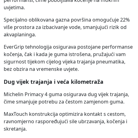
performansi, čime poboljšava kočenje na mokrim
uvjetima.
Specijalno oblikovana gazna površina omogućuje 22%
više prostora za izbacivanje vode, smanjujući rizik od
akvaplaninga.
EverGrip tehnologija osigurava postojane performanse
kočenja, čak i kada je guma istrošena, pružajući vam
sigurnost tijekom cijelog vijeka trajanja pneumatika,
bez obzira na vremenske uvjete.
Dug vijek trajanja i veća kilometraža
Michelin Primacy 4 guma osigurava dug vijek trajanja,
čime smanjuje potrebu za čestom zamjenom guma.
MaxTouch konstrukcija optimizira kontakt s cestom,
ravnomjerno raspoređujući sile ubrzavanja, kočenja i
skretanja.