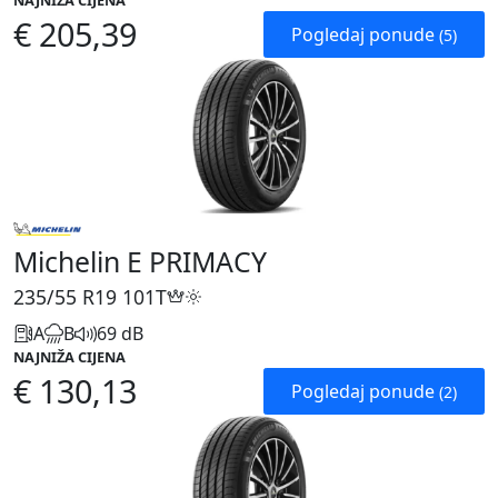
NAJNIŽA CIJENA
€ 205,39
Pogledaj ponude
(5)
Michelin E PRIMACY
235/55 R19
101T
A
B
69 dB
NAJNIŽA CIJENA
€ 130,13
Pogledaj ponude
(2)