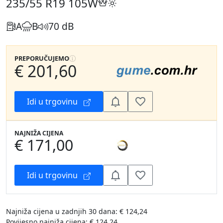
235/55 R19
105W
A
B
70 dB
PREPORUČUJEMO
€ 201,60
Idi u trgovinu
NAJNIŽA CIJENA
€ 171,00
Idi u trgovinu
Najniža cijena u zadnjih 30 dana: € 124,24
Povijesno najniža cijena: € 124,24