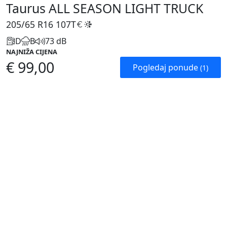
Taurus ALL SEASON LIGHT TRUCK
205/65 R16
107T
D
B
73 dB
NAJNIŽA CIJENA
€ 99,00
Pogledaj ponude
(1)