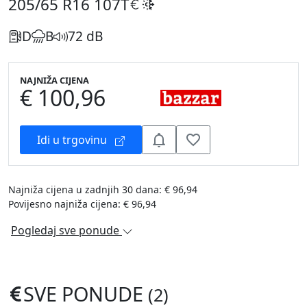
205/65 R16
107T
D
B
72 dB
NAJNIŽA CIJENA
€ 100,96
Idi u trgovinu
Najniža cijena u zadnjih 30 dana: € 96,94
Povijesno najniža cijena: € 96,94
Pogledaj sve ponude
SVE PONUDE
(2)