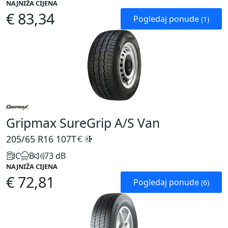
NAJNIŽA CIJENA
€ 83,34
Pogledaj ponude
(1)
Gripmax SureGrip A/S Van
205/65 R16
107T
C
B
73 dB
NAJNIŽA CIJENA
€ 72,81
Pogledaj ponude
(6)