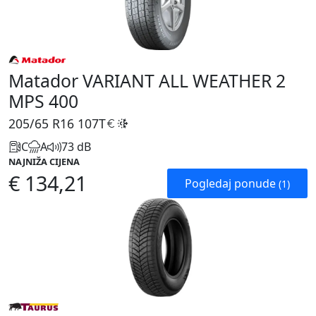
Matador VARIANT ALL WEATHER 2
MPS 400
205/65 R16
107T
C
A
73 dB
NAJNIŽA CIJENA
€ 134,21
Pogledaj ponude
(1)