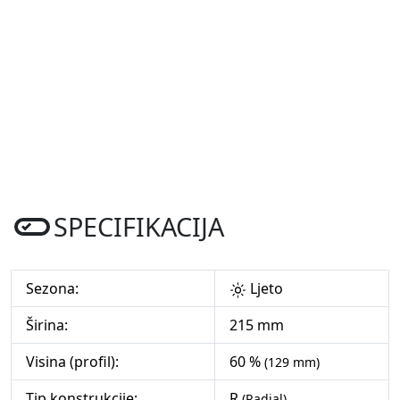
SPECIFIKACIJA
Sezona:
Ljeto
Širina:
215 mm
Visina (profil):
60 %
(129 mm)
Tip konstrukcije:
R
(Radial)