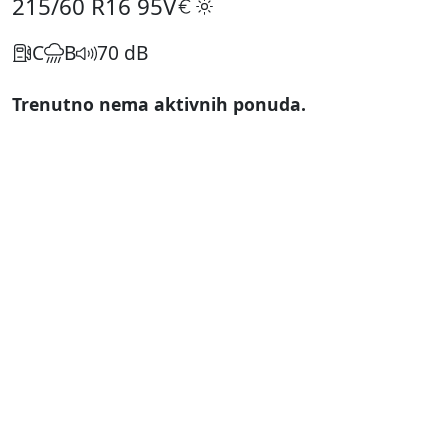
215/60 R16
95V
C
B
70 dB
Trenutno nema aktivnih ponuda.