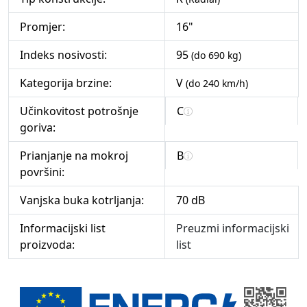
Promjer:
16"
Indeks nosivosti:
95
(do 690 kg)
Kategorija brzine:
V
(do 240 km/h)
Učinkovitost potrošnje
C
goriva:
Prianjanje na mokroj
B
površini:
Vanjska buka kotrljanja:
70 dB
Informacijski list
Preuzmi informacijski
proizvoda:
list