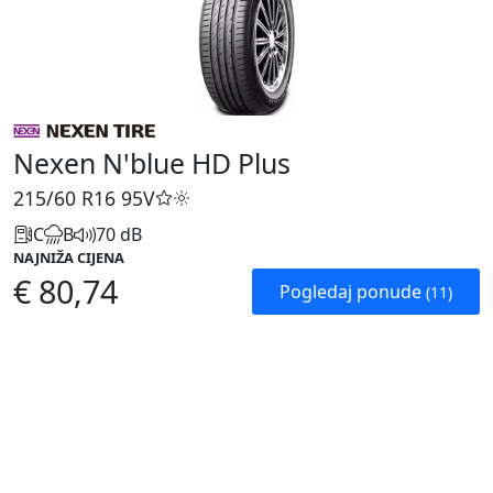
Nexen N'blue HD Plus
215/60 R16
95V
C
B
70 dB
NAJNIŽA CIJENA
€ 80,74
Pogledaj ponude
(11)