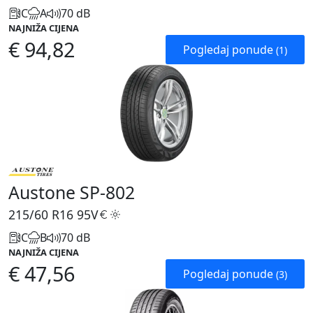
C
A
70 dB
NAJNIŽA CIJENA
€ 94,82
Pogledaj ponude
(1)
Austone SP-802
215/60 R16
95V
C
B
70 dB
NAJNIŽA CIJENA
€ 47,56
Pogledaj ponude
(3)