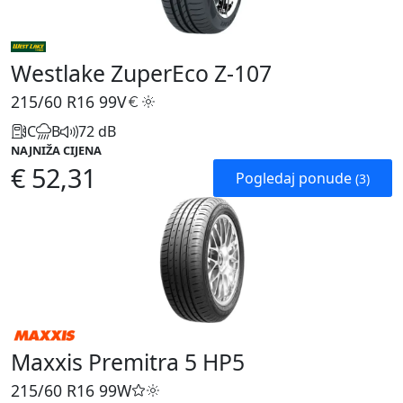
Westlake ZuperEco Z-107
215/60 R16
99V
C
B
72 dB
NAJNIŽA CIJENA
€ 52,31
Pogledaj ponude
(3)
Maxxis Premitra 5 HP5
215/60 R16
99W