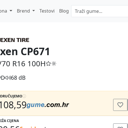
ona
Brend
Testovi
Blog
xen CP671
/70 R16
100H
D
68 dB
PORUČUJEMO
108,59
IŽA CIJENA