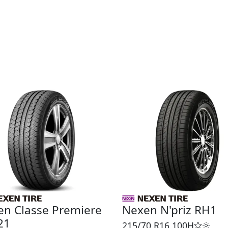
en Classe Premiere
Nexen N'priz RH1
21
215/70 R16
100H