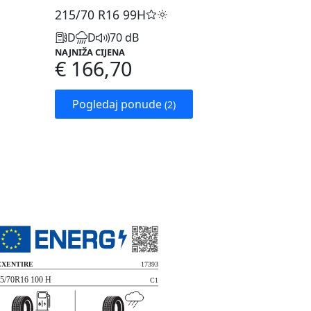
215/70 R16
99H
D
D
70 dB
NAJNIŽA CIJENA
€ 166,70
Pogledaj ponude
(2)