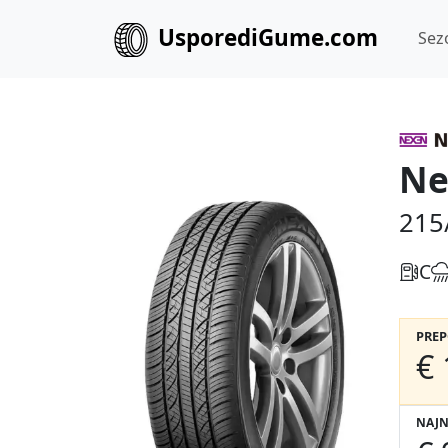
UsporediGume.com
Sez
Ne
215
C
PRE
€ 
NAJN