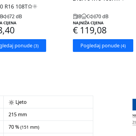
0 R16
108T
B
72 dB
B
C
70 dB
A CIJENA
NAJNIŽA CIJENA
8,40
€ 119,08
gledaj ponude
Pogledaj ponude
(3)
(4)
Ljeto
215 mm
70 %
(151 mm)