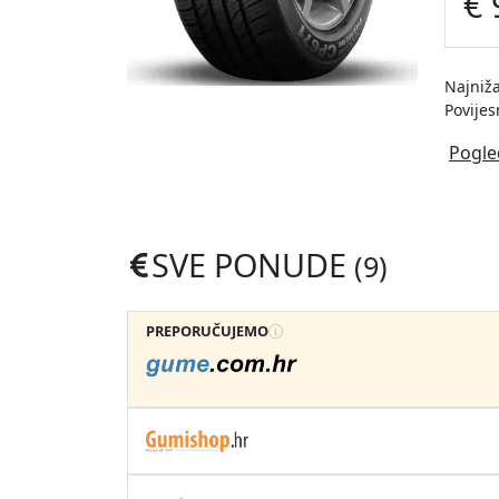
€ 
Najniža
Povijes
Pogle
SVE PONUDE
(9)
PREPORUČUJEMO