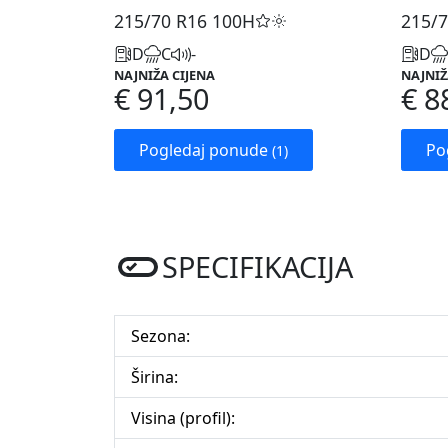
215/70 R16
100H
215/7
D
C
-
D
NAJNIŽA CIJENA
NAJNIŽ
€ 91,50
€ 8
Pogledaj ponude
Po
(1)
SPECIFIKACIJA
Sezona:
Širina:
Visina (profil):