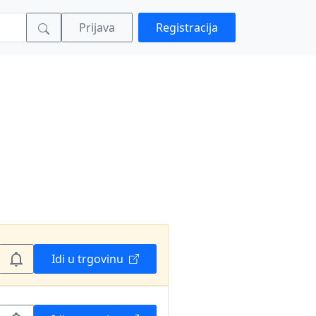
Prijava
Registracija
Idi u trgovinu