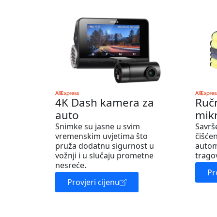
4K Dash kamera za
Ruč
auto
mik
Snimke su jasne u svim
Savrš
vremenskim uvjetima što
čišćen
pruža dodatnu sigurnost u
autom
vožnji i u slučaju prometne
trago
nesreće.
Pr
Provjeri cijenu