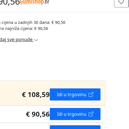
90,56
 cijena u zadnjih 30 dana: € 90,56
no najniža cijena: € 90,56
daj sve ponude
€ 108,59
Idi u trgovinu
€ 90,56
Idi u trgovinu