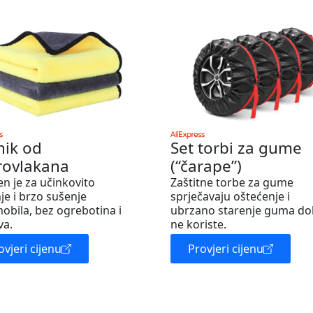
nik od
Set torbi za gume
rovlakana
(“čarape”)
en je za učinkovito
Zaštitne torbe za gume
je i brzo sušenje
sprječavaju oštećenje i
obila, bez ogrebotina i
ubrzano starenje guma do
va.
ne koriste.
ovjeri cijenu
Provjeri cijenu