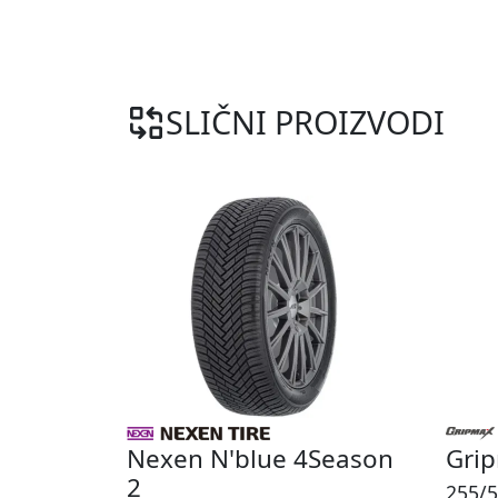
SLIČNI PROIZVODI
Nexen N'blue 4Season
Gri
2
255/5