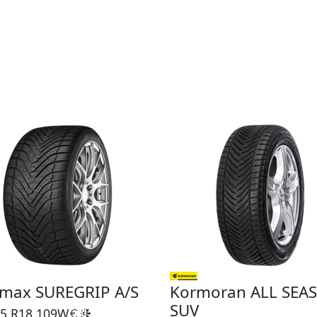
pmax SUREGRIP A/S
Kormoran ALL SEA
SUV
5 R18
109W