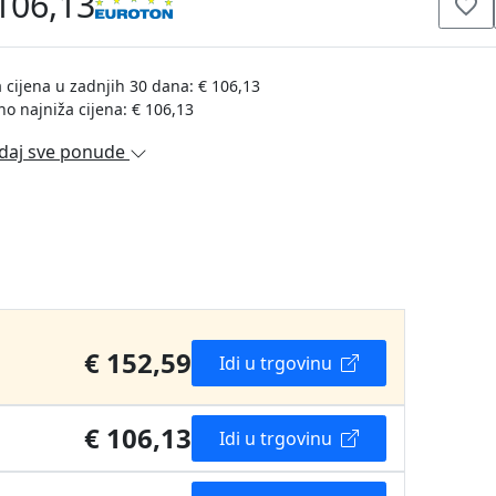
106,13
 cijena u zadnjih 30 dana: € 106,13
no najniža cijena: € 106,13
daj sve ponude
€ 152,59
Idi u trgovinu
€ 106,13
Idi u trgovinu