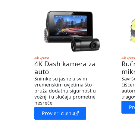
4K Dash kamera za
Ruč
auto
mik
Snimke su jasne u svim
Savrš
vremenskim uvjetima što
čišćen
pruža dodatnu sigurnost u
autom
vožnji i u slučaju prometne
trago
nesreće.
Pr
Provjeri cijenu