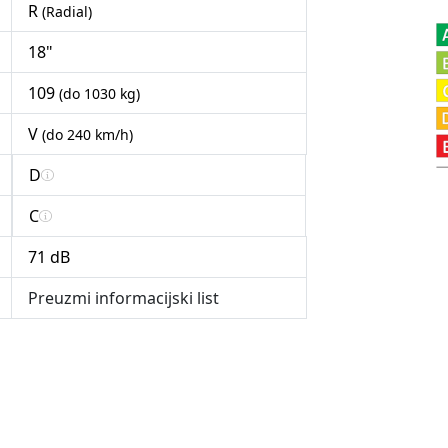
R
(Radial)
18"
109
(do 1030 kg)
V
(do 240 km/h)
D
C
71 dB
Preuzmi informacijski list