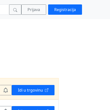
Prijava
Registracija
Idi u trgovinu