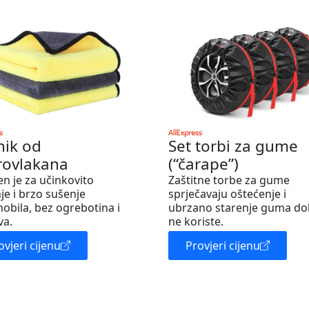
nik od
Set torbi za gume
rovlakana
(“čarape”)
en je za učinkovito
Zaštitne torbe za gume
je i brzo sušenje
sprječavaju oštećenje i
obila, bez ogrebotina i
ubrzano starenje guma do
va.
ne koriste.
ovjeri cijenu
Provjeri cijenu