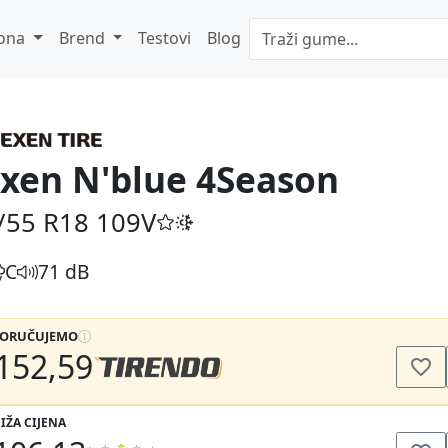
ona
Brend
Testovi
Blog
xen N'blue 4Season
/55 R18
109V
C
71 dB
PORUČUJEMO
152,59
IŽA CIJENA