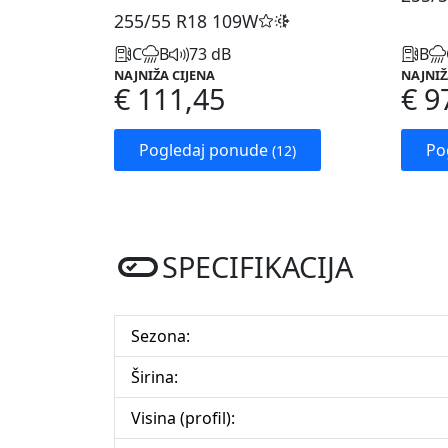
255/55 R18
109W
C
B
73 dB
B
NAJNIŽA CIJENA
NAJNIŽ
€ 111,45
€ 9
Pogledaj ponude
Po
(12)
SPECIFIKACIJA
Sezona:
Širina:
Visina (profil):