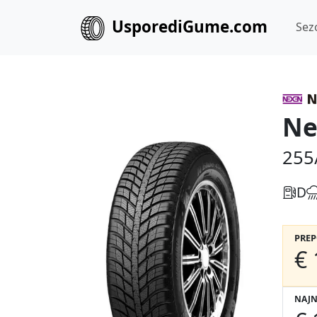
UsporediGume.com
Sez
Ne
255
D
PRE
€ 
NAJN