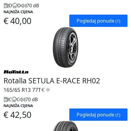
D
D
70 dB
NAJNIŽA CIJENA
€ 40,00
Pogledaj ponude
(1)
Rotalla SETULA E-RACE RH02
165/65 R13
77T
C
C
70 dB
NAJNIŽA CIJENA
€ 42,50
Pogledaj ponude
(1)