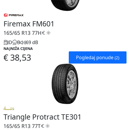
Firemax FM601
165/65 R13
77H
D
B
69 dB
NAJNIŽA CIJENA
€ 38,53
Pogledaj ponude
(2)
Triangle Protract TE301
165/65 R13
77T