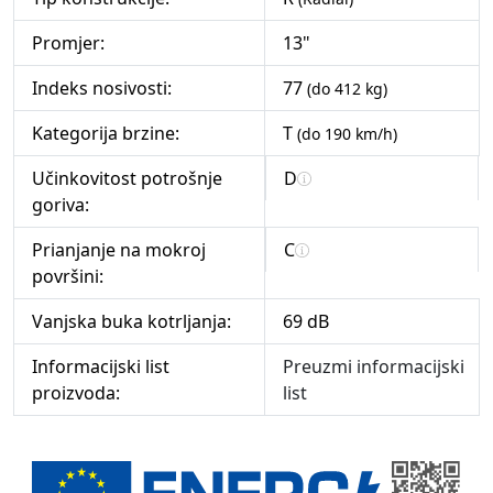
Promjer:
13"
Indeks nosivosti:
77
(do 412 kg)
Kategorija brzine:
T
(do 190 km/h)
Učinkovitost potrošnje
D
goriva:
Prianjanje na mokroj
C
površini:
Vanjska buka kotrljanja:
69 dB
Informacijski list
Preuzmi informacijski
proizvoda:
list