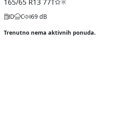
165/65 R13
77T
D
C
69 dB
Trenutno nema aktivnih ponuda.