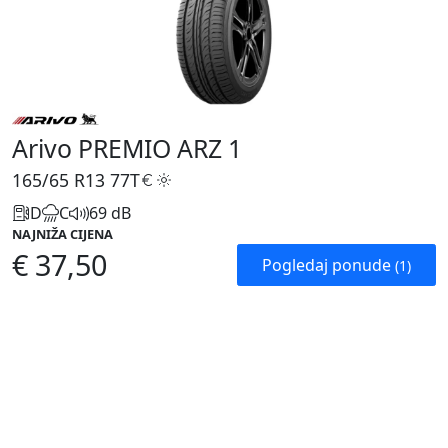
Arivo PREMIO ARZ 1
165/65 R13
77T
D
C
69 dB
NAJNIŽA CIJENA
€ 37,50
Pogledaj ponude
(1)