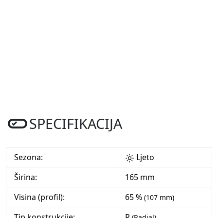
SPECIFIKACIJA
Sezona:
Ljeto
Širina:
165 mm
Visina (profil):
65 %
(107 mm)
Tip konstrukcije:
R
(Radial)