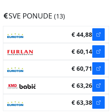
SVE PONUDE
(13)
€ 44,88
€ 60,14
€ 60,71
€ 63,26
€ 63,38