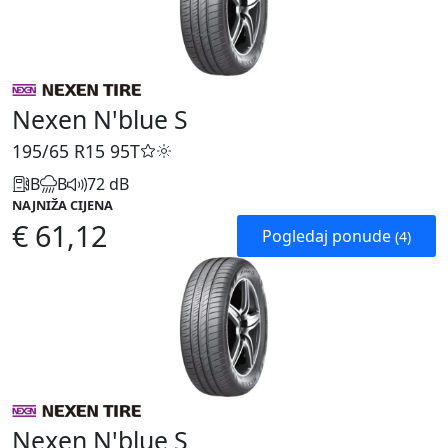
Nexen N'blue S
195/65 R15
95T
B
B
72 dB
NAJNIŽA CIJENA
€ 61,12
Pogledaj ponude
(4)
Nexen N'blue S