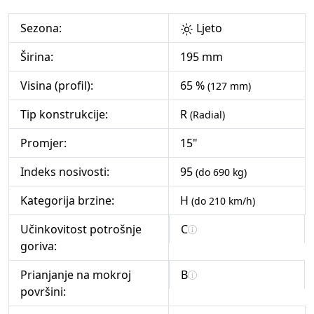
Sezona:
Ljeto
Širina:
195 mm
Visina (profil):
65 %
(127 mm)
Tip konstrukcije:
R
(Radial)
Promjer:
15"
Indeks nosivosti:
95
(do 690 kg)
Kategorija brzine:
H
(do 210 km/h)
Učinkovitost potrošnje
C
goriva:
Prianjanje na mokroj
B
površini: