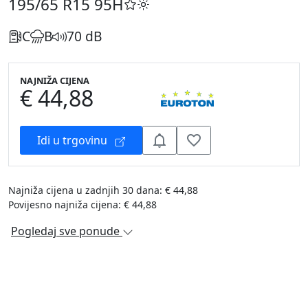
195/65 R15
95H
C
B
70 dB
NAJNIŽA CIJENA
€ 44,88
Idi u trgovinu
Najniža cijena u zadnjih 30 dana: € 44,88
Povijesno najniža cijena: € 44,88
Pogledaj sve ponude