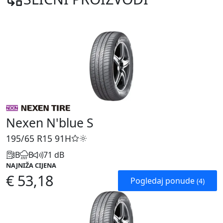
Nexen N'blue S
195/65 R15
91H
B
B
71 dB
NAJNIŽA CIJENA
€ 53,18
Pogledaj ponude
(4)