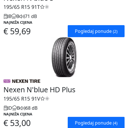
195/65 R15
91T
B
B
71 dB
NAJNIŽA CIJENA
€ 59,69
Pogledaj ponude
(2)
Nexen N'blue HD Plus
195/65 R15
91V
D
B
68 dB
NAJNIŽA CIJENA
€ 53,00
Pogledaj ponude
(4)