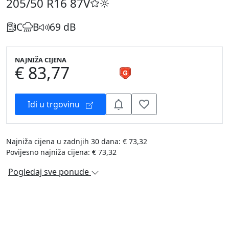
205/50 R16
87V
C
B
69 dB
NAJNIŽA CIJENA
€ 83,77
Idi u trgovinu
Najniža cijena u zadnjih 30 dana: € 73,32
Povijesno najniža cijena: € 73,32
Pogledaj sve ponude