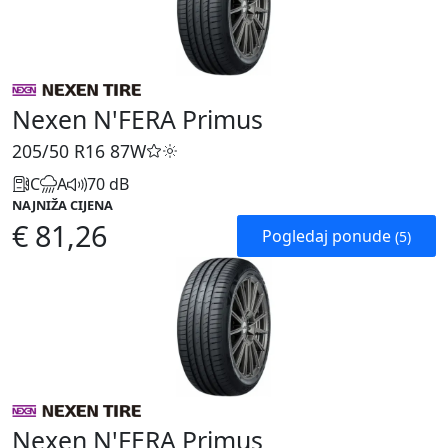
Nexen N'FERA Primus
205/50 R16
87W
C
A
70 dB
NAJNIŽA CIJENA
€ 81,26
Pogledaj ponude
(5)
Nexen N'FERA Primus