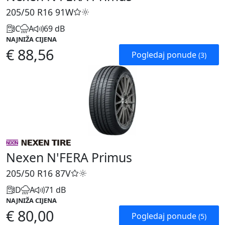
205/50 R16
91W
C
A
69 dB
NAJNIŽA CIJENA
€ 88,56
Pogledaj ponude
(3)
Nexen N'FERA Primus
205/50 R16
87V
D
A
71 dB
NAJNIŽA CIJENA
€ 80,00
Pogledaj ponude
(5)