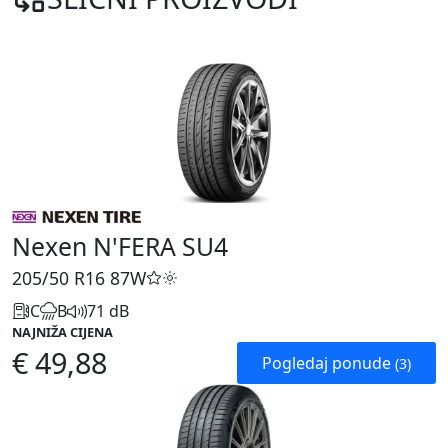
Nexen N'FERA SU4
205/50 R16
87W
C
B
71 dB
NAJNIŽA CIJENA
€ 49,88
Pogledaj ponude
(3)