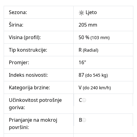
Sezona:
Ljeto
Širina:
205 mm
Visina (profil):
50 %
(103 mm)
Tip konstrukcije:
R
(Radial)
Promjer:
16"
Indeks nosivosti:
87
(do 545 kg)
Kategorija brzine:
V
(do 240 km/h)
Učinkovitost potrošnje
C
goriva:
Prianjanje na mokroj
B
površini: