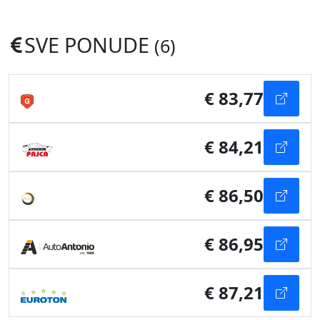
SVE PONUDE
(6)
€ 83,77
€ 84,21
€ 86,50
€ 86,95
€ 87,21