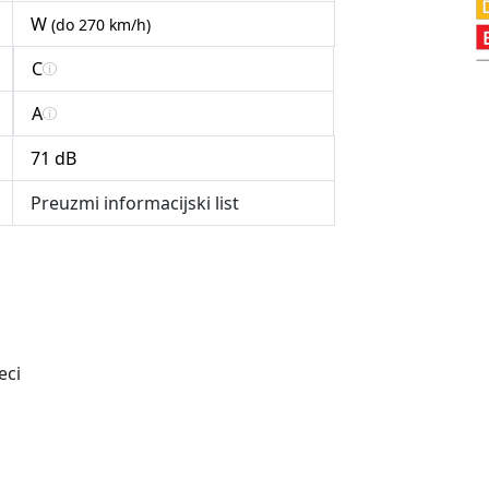
W
(do 270 km/h)
C
A
71 dB
Preuzmi informacijski list
eci