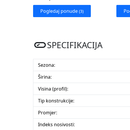
Pogledaj ponude
Po
(3)
SPECIFIKACIJA
Sezona:
Širina:
Visina (profil):
Tip konstrukcije:
Promjer:
Indeks nosivosti: