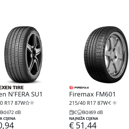
en N'FERA SU1
Firemax FM601
0 R17
87W
215/40 R17
87W
B
72 dB
C
B
69 dB
A CIJENA
NAJNIŽA CIJENA
0,94
€ 51,44