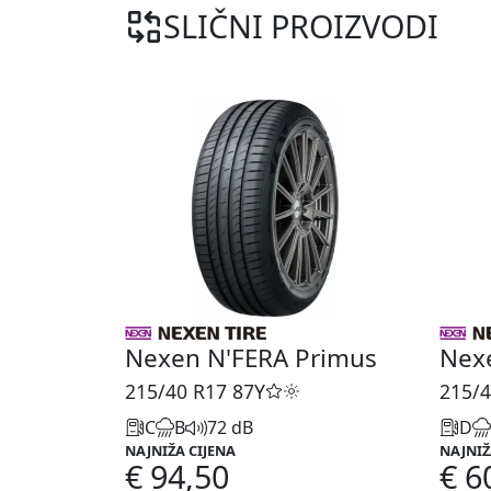
SLIČNI PROIZVODI
Nexen N'FERA Primus
Nex
215/40 R17
87Y
215/4
C
B
72 dB
D
NAJNIŽA CIJENA
NAJNIŽ
€ 94,50
€ 6