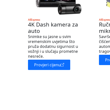
4K Dash kamera za
Ruč
auto
mik
Snimke su jasne u svim
Savrš
vremenskim uvjetima što
čišćen
pruža dodatnu sigurnost u
autom
vožnji i u slučaju prometne
trago
nesreće.
Pr
Provjeri cijenu