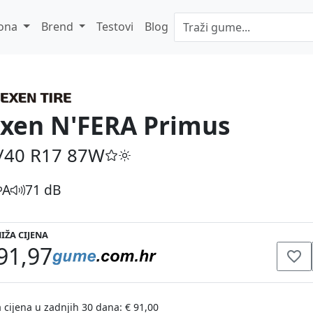
ona
Brend
Testovi
Blog
xen N'FERA Primus
/40 R17
87W
A
71 dB
IŽA CIJENA
91,97
 cijena u zadnjih 30 dana: € 91,00