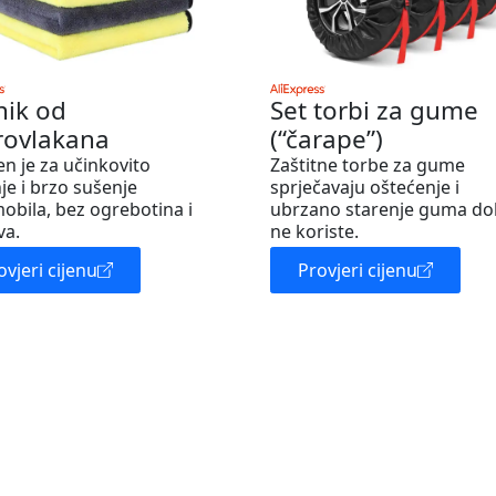
nik od
Set torbi za gume
rovlakana
(“čarape”)
en je za učinkovito
Zaštitne torbe za gume
je i brzo sušenje
sprječavaju oštećenje i
obila, bez ogrebotina i
ubrzano starenje guma do
va.
ne koriste.
ovjeri cijenu
Provjeri cijenu