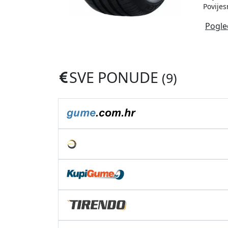
Povijes
Pogle
SVE PONUDE
(9)