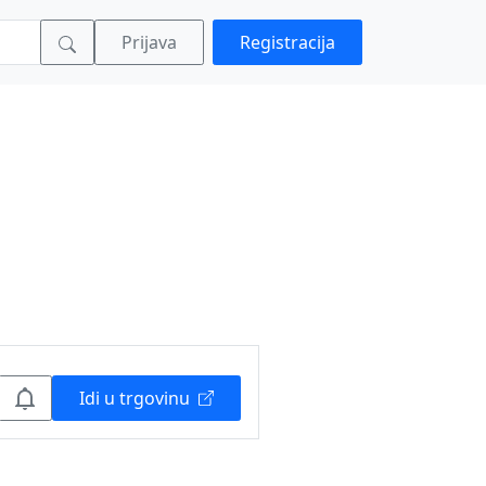
Prijava
Registracija
Idi u trgovinu