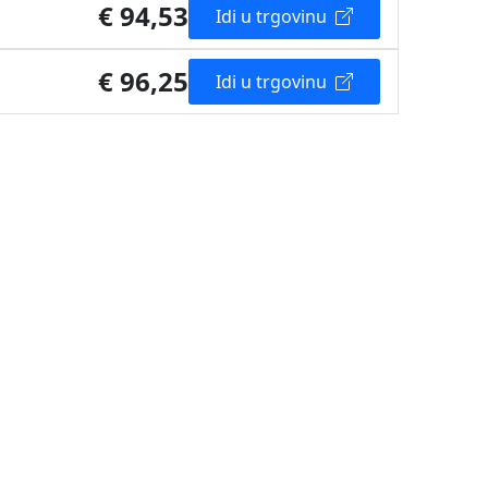
€ 94,53
Idi u trgovinu
€ 96,25
Idi u trgovinu