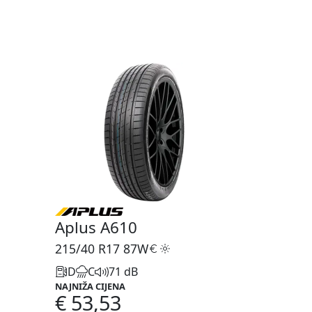
Aplus A610
215/40 R17
87W
D
C
71 dB
NAJNIŽA CIJENA
€ 53,53