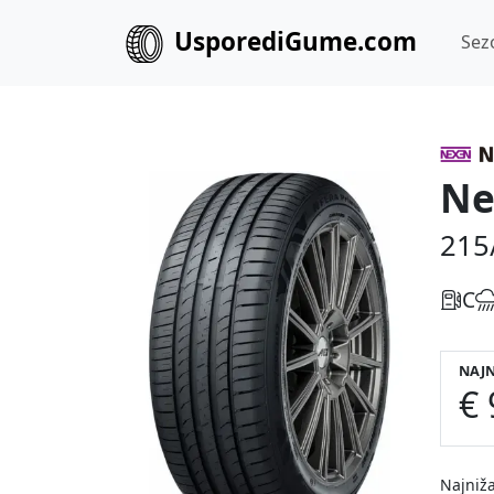
UsporediGume.com
Sez
Ne
215
C
NAJN
€ 
Najniža