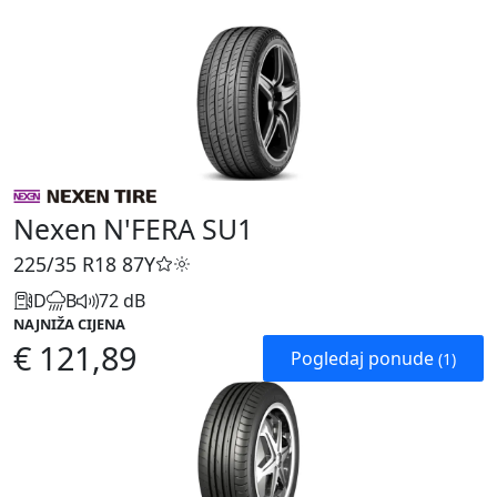
Nexen N'FERA SU1
225/35 R18
87Y
D
B
72 dB
NAJNIŽA CIJENA
€ 121,89
Pogledaj ponude
(1)