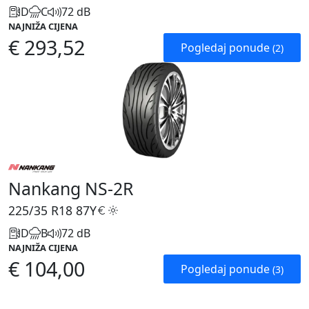
D
C
72 dB
NAJNIŽA CIJENA
€ 293,52
Pogledaj ponude
(2)
Nankang NS-2R
225/35 R18
87Y
D
B
72 dB
NAJNIŽA CIJENA
€ 104,00
Pogledaj ponude
(3)