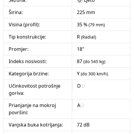
Sezona:
Ljeto
Širina:
225 mm
Visina (profil):
35 %
(79 mm)
Tip konstrukcije:
R
(Radial)
Promjer:
18"
Indeks nosivosti:
87
(do 545 kg)
Kategorija brzine:
Y
(do 300 km/h)
Učinkovitost potrošnje
D
goriva:
Prianjanje na mokroj
A
površini:
Vanjska buka kotrljanja:
72 dB