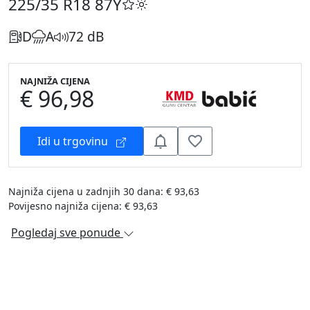
225/35 R18
87Y
D
A
72 dB
NAJNIŽA CIJENA
€ 96,98
Idi u trgovinu
Najniža cijena u zadnjih 30 dana: € 93,63
Povijesno najniža cijena: € 93,63
Pogledaj sve ponude