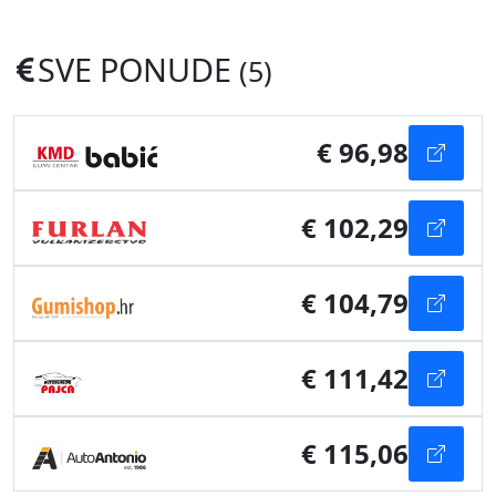
SVE PONUDE
(5)
€ 96,98
€ 102,29
€ 104,79
€ 111,42
€ 115,06