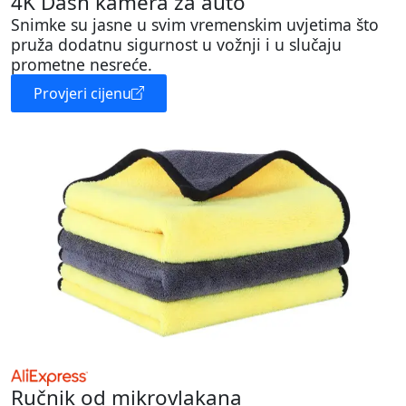
4K Dash kamera za auto
Snimke su jasne u svim vremenskim uvjetima što
pruža dodatnu sigurnost u vožnji i u slučaju
prometne nesreće.
Provjeri cijenu
Ručnik od mikrovlakana