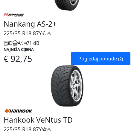
Nankang AS-2+
225/35 R18
87Y
D
A
71 dB
NAJNIŽA CIJENA
€ 92,75
Pogledaj ponude
(2)
Hankook VeNtus TD
225/35 R18
87Y