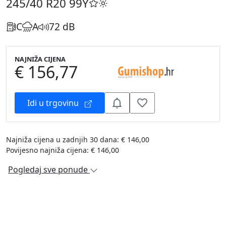
245/40 R20
99Y
C
A
72 dB
NAJNIŽA CIJENA
€ 156,77
Idi u trgovinu
Najniža cijena u zadnjih 30 dana: € 146,00
Povijesno najniža cijena: € 146,00
Pogledaj sve ponude