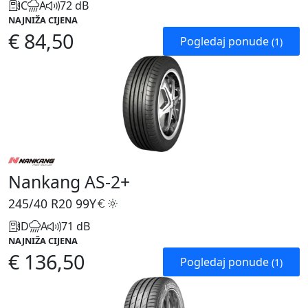
C
A
72 dB
NAJNIŽA CIJENA
€ 84,50
Pogledaj ponude
(1)
Nankang AS-2+
245/40 R20
99Y
D
A
71 dB
NAJNIŽA CIJENA
€ 136,50
Pogledaj ponude
(1)