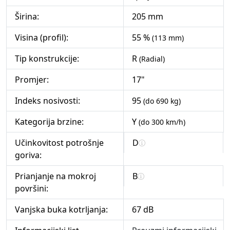
Širina:
205 mm
Visina (profil):
55 %
(113 mm)
Tip konstrukcije:
R
(Radial)
Promjer:
17"
Indeks nosivosti:
95
(do 690 kg)
Kategorija brzine:
Y
(do 300 km/h)
Učinkovitost potrošnje
D
goriva:
Prianjanje na mokroj
B
površini:
Vanjska buka kotrljanja:
67 dB