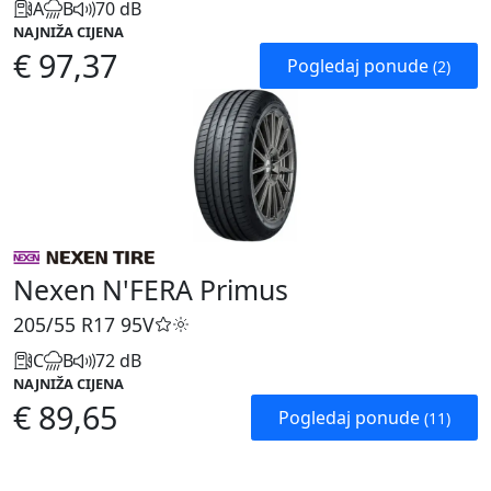
A
B
70 dB
NAJNIŽA CIJENA
€ 97,37
Pogledaj ponude
(2)
Nexen N'FERA Primus
205/55 R17
95V
C
B
72 dB
NAJNIŽA CIJENA
€ 89,65
Pogledaj ponude
(11)