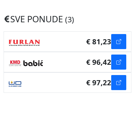
SVE PONUDE
(3)
€ 81,23
€ 96,42
€ 97,22