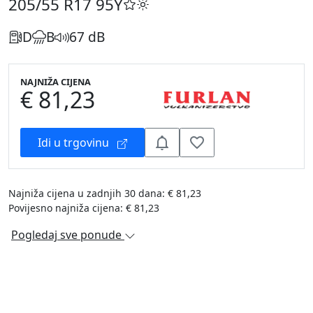
205/55 R17
95Y
D
B
67 dB
NAJNIŽA CIJENA
€ 81,23
Idi u trgovinu
Najniža cijena u zadnjih 30 dana: € 81,23
Povijesno najniža cijena: € 81,23
Pogledaj sve ponude