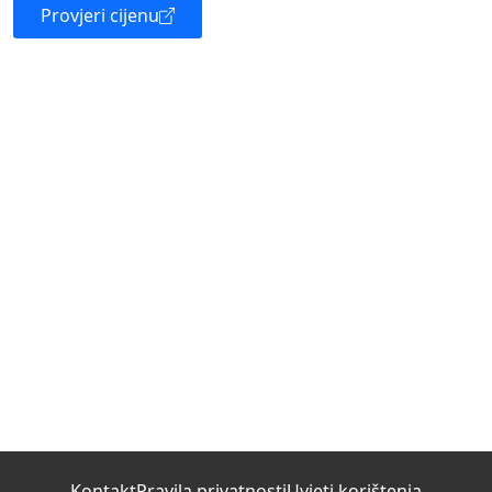
Provjeri cijenu
Kontakt
Pravila privatnosti
Uvjeti korištenja