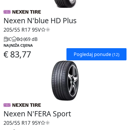
Nexen N'blue HD Plus
205/55 R17
95V
C
B
69 dB
NAJNIŽA CIJENA
€ 83,77
Pogledaj ponude
(12)
Nexen N'FERA Sport
205/55 R17
95Y