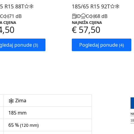
5 R15
88T
185/65 R15
92T
C
71 dB
D
C
68 dB
A CIJENA
NAJNIŽA CIJENA
4,50
€ 57,50
gledaj ponude
Pogledaj ponude
(3)
(4)
Zima
185 mm
65 %
(120 mm)