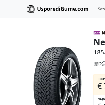
UsporediGume.com
Sez
Ne
185
D
PRE
€ 
NAJN