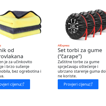
nik od
Set torbi za gume
rovlakana
(“čarape”)
en je za učinkovito
Zaštitne torbe za gume
je i brzo sušenje
sprječavaju oštećenje i
obila, bez ogrebotina i
ubrzano starenje guma do
va.
ne koriste.
ovjeri cijenu
Provjeri cijenu