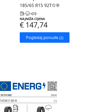
185/65 R15
92T
-
-
-
NAJNIŽA CIJENA
€ 147,74
Pogledaj ponude
(2)