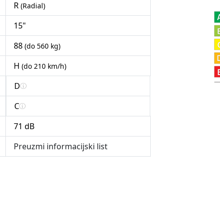
R
(Radial)
15"
88
(do 560 kg)
H
(do 210 km/h)
D
C
71 dB
Preuzmi informacijski list