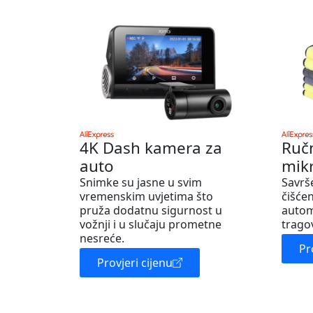
4K Dash kamera za
Ruč
auto
mik
Snimke su jasne u svim
Savrš
vremenskim uvjetima što
čišćen
pruža dodatnu sigurnost u
autom
vožnji i u slučaju prometne
trago
nesreće.
Pr
Provjeri cijenu