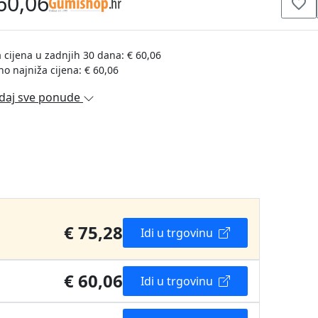
60,06
 cijena u zadnjih 30 dana: € 60,06
no najniža cijena: € 60,06
daj sve ponude
€ 75,28
Idi u trgovinu
€ 60,06
Idi u trgovinu