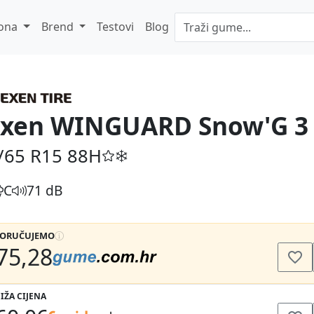
ona
Brend
Testovi
Blog
xen WINGUARD Snow'G 3
/65 R15
88H
C
71 dB
PORUČUJEMO
75,28
IŽA CIJENA