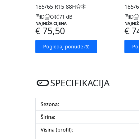
185/65 R15
88H
185/6
D
C
71 dB
D
NAJNIŽA CIJENA
NAJNIŽ
€ 75,50
€ 7
Pogledaj ponude
Po
(3)
SPECIFIKACIJA
Sezona:
Širina:
Visina (profil):