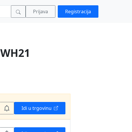
Prijava
Registracija
 WH21
Idi u trgovinu