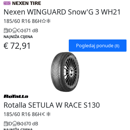
Nexen WINGUARD Snow'G 3 WH21
185/60 R16
86H
D
C
71 dB
NAJNIŽA CIJENA
€ 72,91
Pogledaj ponude
(8)
Rotalla SETULA W RACE S130
185/60 R16
86H
D
B
70 dB
NAJNIŽA CIJENA