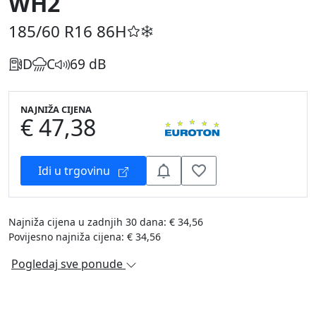
WH2
185/60 R16
86H
D
C
69 dB
NAJNIŽA CIJENA
€ 47,38
Idi u trgovinu
Najniža cijena u zadnjih 30 dana: € 34,56
Povijesno najniža cijena: € 34,56
Pogledaj sve ponude