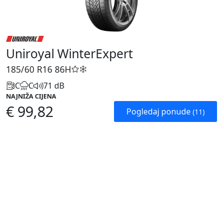
Uniroyal WinterExpert
185/60 R16
86H
C
C
71 dB
NAJNIŽA CIJENA
€ 99,82
Pogledaj ponude
(11)