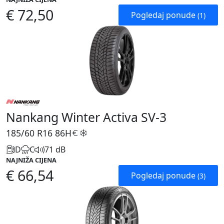
€ 72,50
Pogledaj ponude
(1)
Nankang Winter Activa SV-3
185/60 R16
86H
D
C
71 dB
NAJNIŽA CIJENA
€ 66,54
Pogledaj ponude
(3)