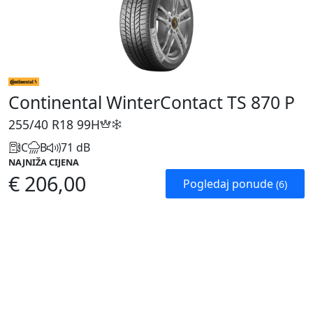
Continental WinterContact TS 870 P
255/40 R18
99H
C
B
71 dB
NAJNIŽA CIJENA
€ 206,00
Pogledaj ponude
(6)