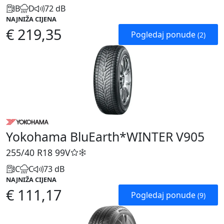
B
D
72 dB
NAJNIŽA CIJENA
€ 219,35
Pogledaj ponude
(2)
Yokohama BluEarth*WINTER V905
255/40 R18
99V
C
C
73 dB
NAJNIŽA CIJENA
€ 111,17
Pogledaj ponude
(9)