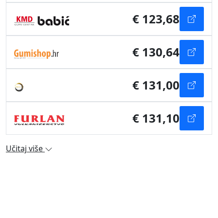
€ 123,68
€ 130,64
€ 131,00
€ 131,10
Učitaj više