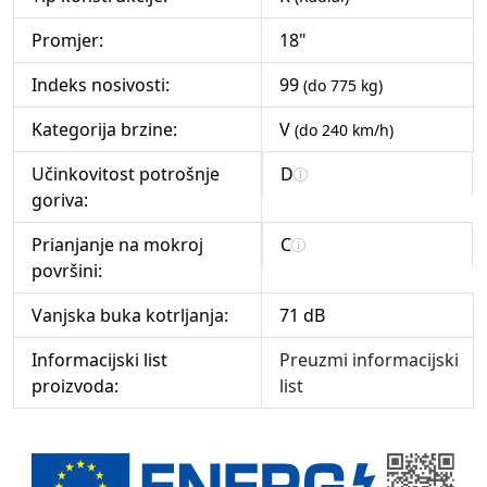
Promjer:
18"
Indeks nosivosti:
99
(do 775 kg)
Kategorija brzine:
V
(do 240 km/h)
Učinkovitost potrošnje
D
goriva:
Prianjanje na mokroj
C
površini:
Vanjska buka kotrljanja:
71 dB
Informacijski list
Preuzmi informacijski
proizvoda:
list