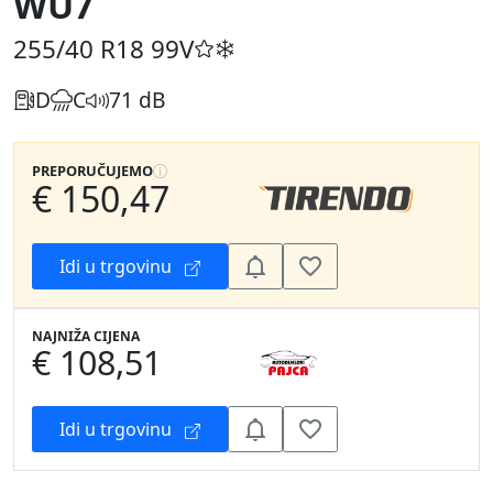
WU7
255/40 R18
99V
D
C
71 dB
PREPORUČUJEMO
€ 150,47
Idi u trgovinu
NAJNIŽA CIJENA
€ 108,51
Idi u trgovinu