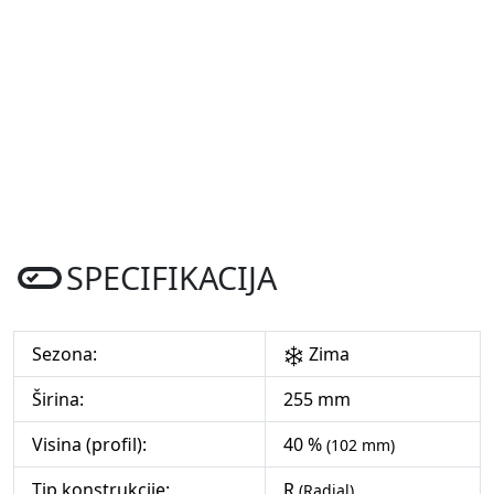
SPECIFIKACIJA
Sezona:
Zima
Širina:
255 mm
Visina (profil):
40 %
(102 mm)
Tip konstrukcije:
R
(Radial)