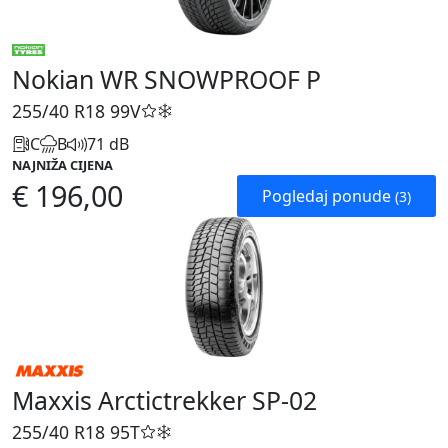
Nokian WR SNOWPROOF P
255/40 R18
99V
C
B
71 dB
NAJNIŽA CIJENA
€ 196,00
Pogledaj ponude
(3)
Maxxis Arctictrekker SP-02
255/40 R18
95T