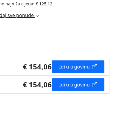
no najniža cijena: € 125,12
daj sve ponude
€ 154,06
Idi u trgovinu
€ 154,06
Idi u trgovinu