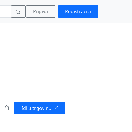
Prijava
Registracija
Idi u trgovinu