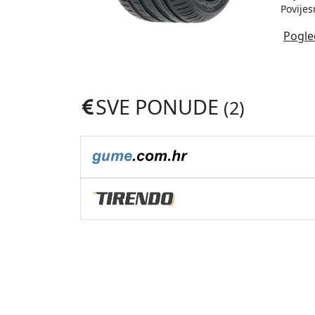
Povijes
Pogle
SVE PONUDE
(2)