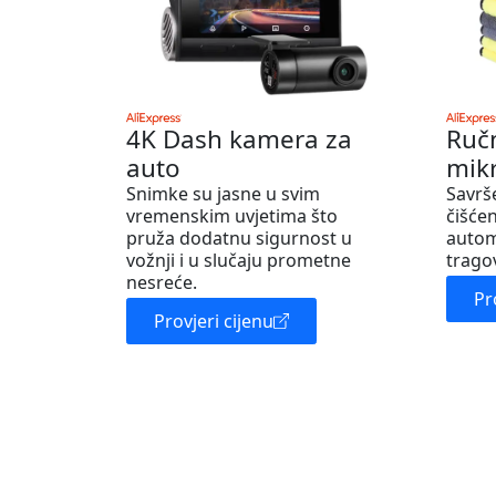
4K Dash kamera za
Ruč
auto
mik
Snimke su jasne u svim
Savrš
vremenskim uvjetima što
čišćen
pruža dodatnu sigurnost u
autom
vožnji i u slučaju prometne
trago
nesreće.
Pr
Provjeri cijenu