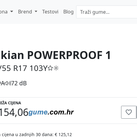
ona
Brend
Testovi
Blog
kian POWERPROOF 1
/55 R17
103Y
A
72 dB
IŽA CIJENA
154,06
 cijena u zadnjih 30 dana: € 125,12