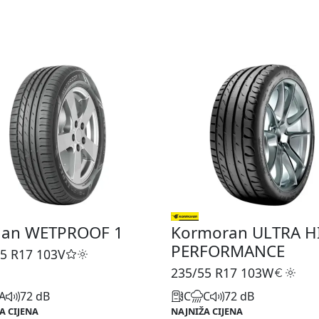
ian WETPROOF 1
Kormoran ULTRA H
PERFORMANCE
5 R17
103V
235/55 R17
103W
A
72 dB
C
C
72 dB
A CIJENA
NAJNIŽA CIJENA