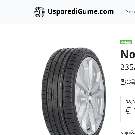
UsporediGume.com
Sez
No
235
C
NAJN
€ 
Najniža