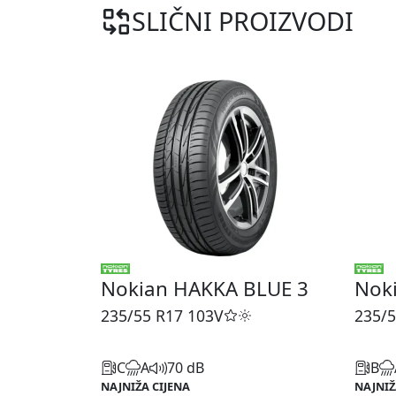
SLIČNI PROIZVODI
Nokian HAKKA BLUE 3
Nok
235/55 R17
103V
235/5
C
A
70 dB
B
NAJNIŽA CIJENA
NAJNIŽ