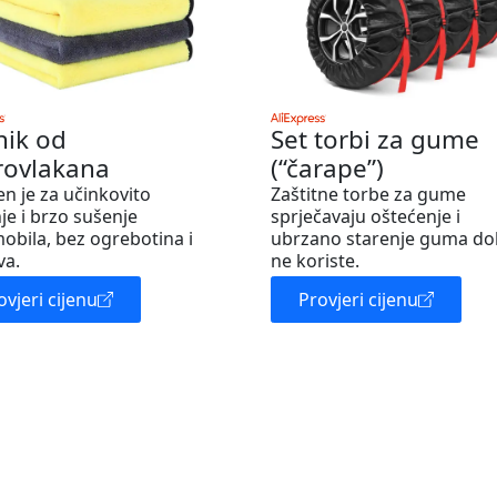
nik od
Set torbi za gume
rovlakana
(“čarape”)
en je za učinkovito
Zaštitne torbe za gume
je i brzo sušenje
sprječavaju oštećenje i
obila, bez ogrebotina i
ubrzano starenje guma do
va.
ne koriste.
ovjeri cijenu
Provjeri cijenu