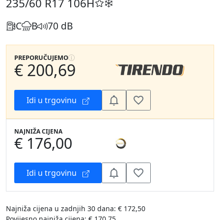
235/60 R17
106H
C
B
70 dB
PREPORUČUJEMO
€ 200,69
Idi u trgovinu
NAJNIŽA CIJENA
€ 176,00
Idi u trgovinu
Najniža cijena u zadnjih 30 dana: € 172,50
Povijesno najniža cijena: € 170,75