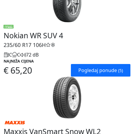
Nokian WR SUV 4
235/60 R17
106H
C
C
72 dB
NAJNIŽA CIJENA
€ 65,20
Pogledaj ponude
(5)
Maxxis VanSmart Snow WL2