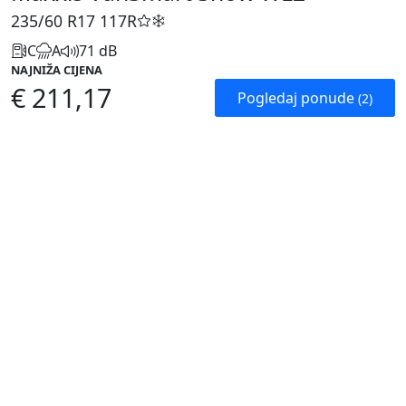
235/60 R17
117R
C
A
71 dB
NAJNIŽA CIJENA
€ 211,17
Pogledaj ponude
(2)