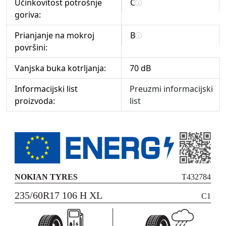
Učinkovitost potrošnje
C
goriva:
Prianjanje na mokroj
B
površini:
Vanjska buka kotrljanja:
70 dB
Informacijski list
Preuzmi informacijski
proizvoda:
list