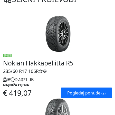
Nokian Hakkapeliitta R5
235/60 R17
106R
B
D
71 dB
NAJNIŽA CIJENA
€ 419,07
Pogledaj ponude
(2)