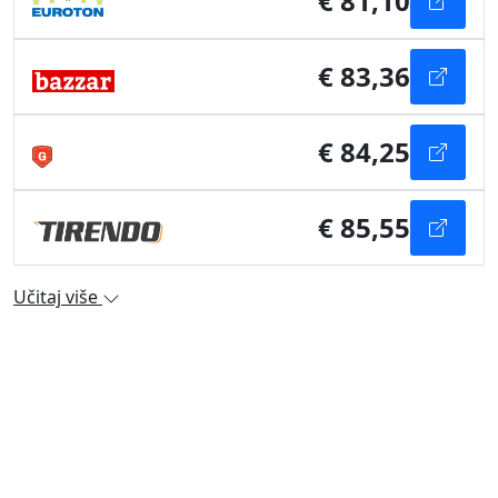
€ 81,10
€ 83,36
€ 84,25
€ 85,55
Učitaj više