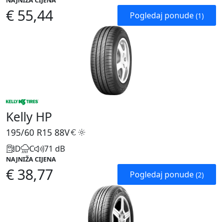
NAJNIŽA CIJENA
€ 55,44
Pogledaj ponude
(1)
Kelly HP
195/60 R15
88V
D
C
71 dB
NAJNIŽA CIJENA
€ 38,77
Pogledaj ponude
(2)