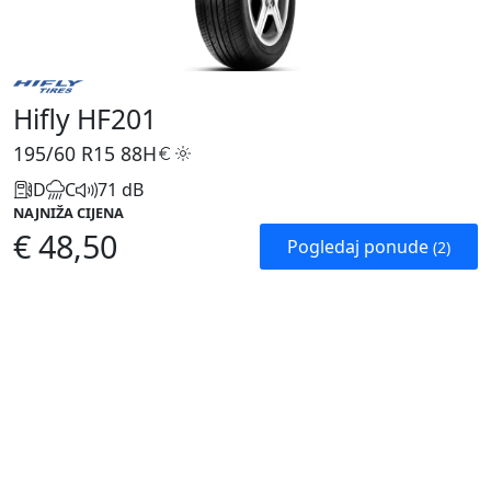
Hifly HF201
195/60 R15
88H
D
C
71 dB
NAJNIŽA CIJENA
€ 48,50
Pogledaj ponude
(2)