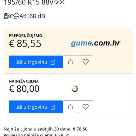
195/60 R15
88V
C
A
68 dB
PREPORUČUJEMO
€ 85,55
Idi u trgovinu
NAJNIŽA CIJENA
€ 80,00
Idi u trgovinu
Najniža cijena u zadnjih 30 dana: € 78,50
Povijesno najniža cijena: € 78,50