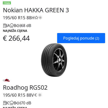
Nokian HAKKA GREEN 3
195/60 R15
88H
A
B
68 dB
NAJNIŽA CIJENA
€ 266,44
Pogledaj ponude
(2)
Roadhog RGS02
195/60 R15
88V
C
B
70 dB