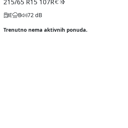
215/65 R15
107R
E
B
72 dB
Trenutno nema aktivnih ponuda.