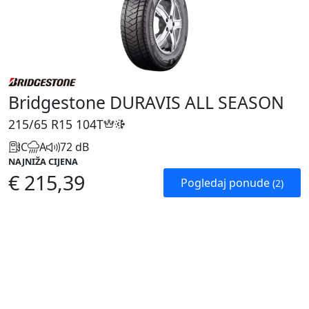
Bridgestone DURAVIS ALL SEASON
215/65 R15
104T
C
A
72 dB
NAJNIŽA CIJENA
€ 215,39
Pogledaj ponude
(2)