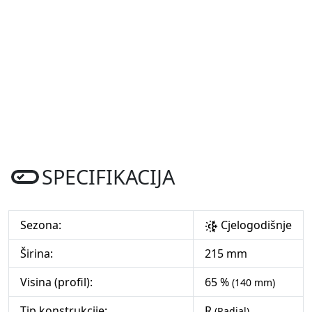
SPECIFIKACIJA
Sezona:
Cjelogodišnje
Širina:
215 mm
Visina (profil):
65 %
(140 mm)
Tip konstrukcije:
R
(Radial)