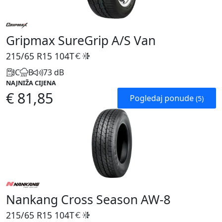
Gripmax SureGrip A/S Van
215/65 R15
104T
C
B
73 dB
NAJNIŽA CIJENA
€ 81,85
Pogledaj ponude
(5)
Nankang Cross Season AW-8
215/65 R15
104T