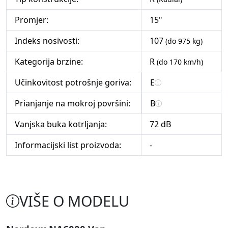
Promjer:
15"
Indeks nosivosti:
107
(do 975 kg)
Kategorija brzine:
R
(do 170 km/h)
Učinkovitost potrošnje goriva:
E
Prianjanje na mokroj površini:
B
Vanjska buka kotrljanja:
72 dB
Informacijski list proizvoda:
-
VIŠE O MODELU