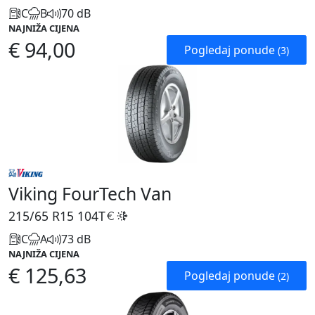
C
B
70 dB
NAJNIŽA CIJENA
€ 94,00
Pogledaj ponude
(3)
Viking FourTech Van
215/65 R15
104T
C
A
73 dB
NAJNIŽA CIJENA
€ 125,63
Pogledaj ponude
(2)