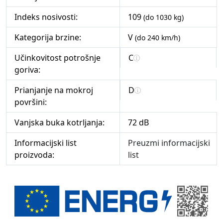
Indeks nosivosti:
109
(do 1030 kg)
Kategorija brzine:
V
(do 240 km/h)
Učinkovitost potrošnje
C
goriva:
Prianjanje na mokroj
D
površini:
Vanjska buka kotrljanja:
72 dB
Informacijski list
Preuzmi informacijski
proizvoda:
list