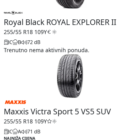
Royal Black ROYAL EXPLORER II
255/55 R18
109Y
C
B
72 dB
Trenutno nema aktivnih ponuda.
Maxxis Victra Sport 5 VS5 SUV
255/55 R18
109Y
C
A
71 dB
NAJNIŽA CIJENA