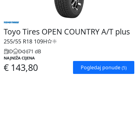
Toyo Tires OPEN COUNTRY A/T plus
255/55 R18
109H
D
D
71 dB
NAJNIŽA CIJENA
€ 143,80
Pogledaj ponude
(5)