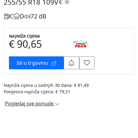
255/55 R18
109V
C
D
72 dB
NAJNIŽA CIJENA
€ 90,65
Idi u trgovinu
Najniža cijena u zadnjih 30 dana: € 81,49
Povijesno najniža cijena: € 79,51
Pogledaj sve ponude