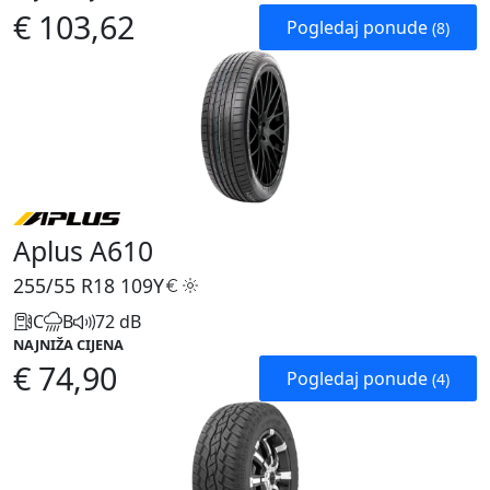
€ 103,62
Pogledaj ponude
(8)
Aplus A610
255/55 R18
109Y
C
B
72 dB
NAJNIŽA CIJENA
€ 74,90
Pogledaj ponude
(4)