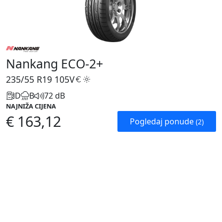
Nankang ECO-2+
235/55 R19
105V
D
B
72 dB
NAJNIŽA CIJENA
€ 163,12
Pogledaj ponude
(2)