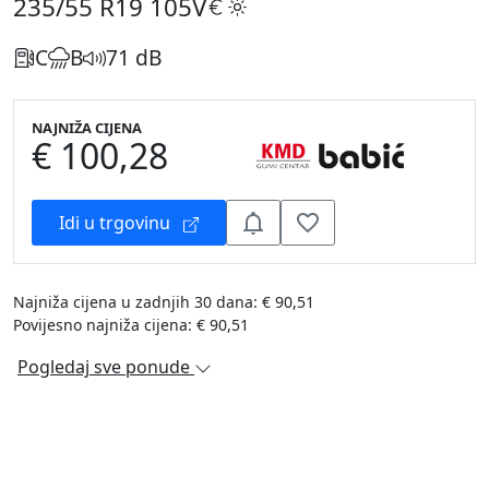
235/55 R19
105V
C
B
71 dB
NAJNIŽA CIJENA
€ 100,28
Idi u trgovinu
Najniža cijena u zadnjih 30 dana: € 90,51
Povijesno najniža cijena: € 90,51
Pogledaj sve ponude