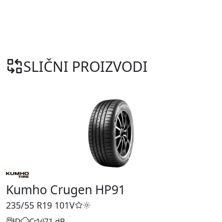
SLIČNI PROIZVODI
Kumho Crugen HP91
235/55 R19
101V
D
C
71 dB