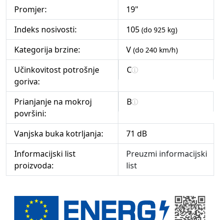
Promjer:
19"
Indeks nosivosti:
105
(do 925 kg)
Kategorija brzine:
V
(do 240 km/h)
Učinkovitost potrošnje
C
goriva:
Prianjanje na mokroj
B
površini:
Vanjska buka kotrljanja:
71 dB
Informacijski list
Preuzmi informacijski
proizvoda:
list