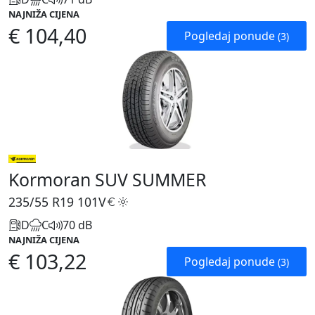
NAJNIŽA CIJENA
€ 104,40
Pogledaj ponude
(3)
Kormoran SUV SUMMER
235/55 R19
101V
D
C
70 dB
NAJNIŽA CIJENA
€ 103,22
Pogledaj ponude
(3)