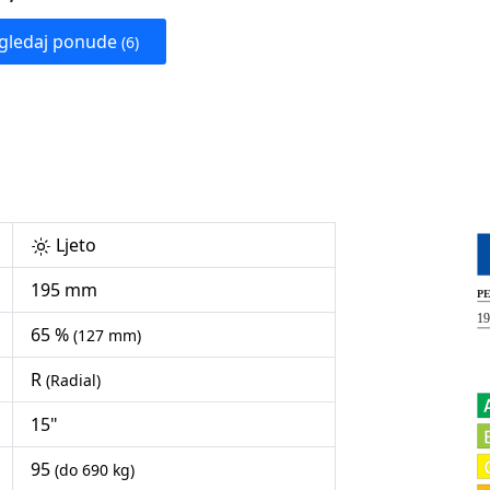
gledaj ponude
(6)
Ljeto
195 mm
65 %
(127 mm)
R
(Radial)
15"
95
(do 690 kg)