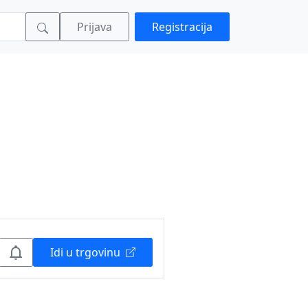
Prijava
Registracija
Idi u trgovinu