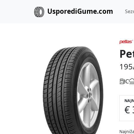
UsporediGume.com
Sez
Pe
195
C
NAJN
€ 
Najniža