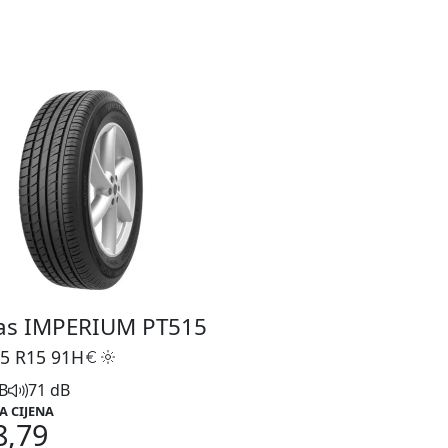
las IMPERIUM PT515
5 R15
91H
B
71 dB
A CIJENA
8,79