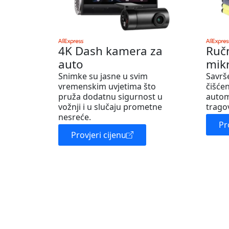
4K Dash kamera za
Ruč
auto
mik
Snimke su jasne u svim
Savrš
vremenskim uvjetima što
čišćen
pruža dodatnu sigurnost u
autom
vožnji i u slučaju prometne
trago
nesreće.
Pr
Provjeri cijenu