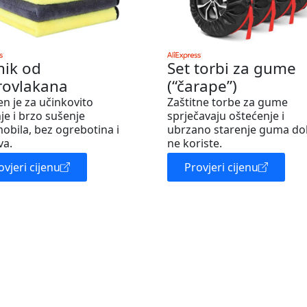
nik od
Set torbi za gume
rovlakana
(“čarape”)
en je za učinkovito
Zaštitne torbe za gume
je i brzo sušenje
sprječavaju oštećenje i
obila, bez ogrebotina i
ubrzano starenje guma do
va.
ne koriste.
ovjeri cijenu
Provjeri cijenu