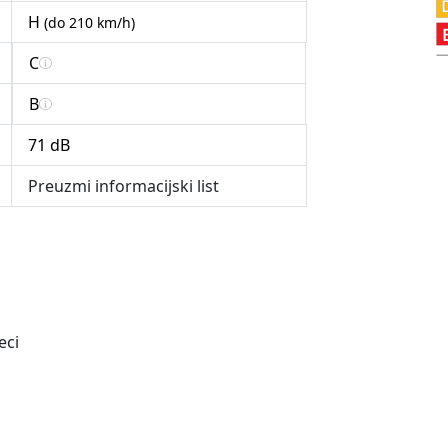
H
(do 210 km/h)
C
B
71 dB
Preuzmi informacijski list
eci