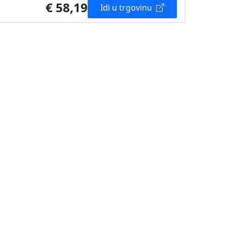
€ 58,19
Idi u trgovinu