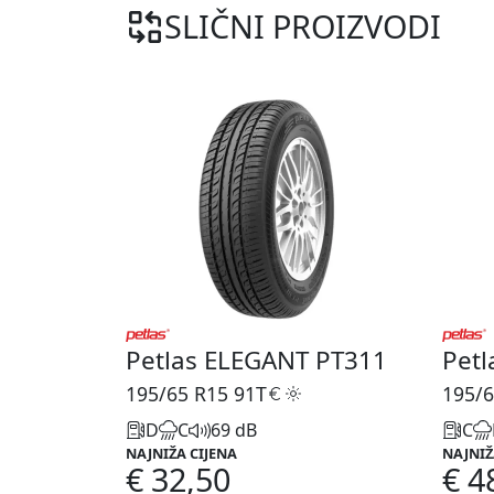
SLIČNI PROIZVODI
Petlas ELEGANT PT311
Pet
195/65 R15
91T
195/6
D
C
69 dB
C
NAJNIŽA CIJENA
NAJNIŽ
€ 32,50
€ 4