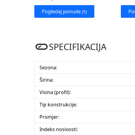
Pogledaj ponude
Po
(5)
SPECIFIKACIJA
Sezona:
Širina:
Visina (profil):
Tip konstrukcije:
Promjer:
Indeks nosivosti: