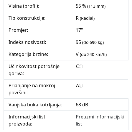
Visina (profil):
55 %
(113 mm)
Tip konstrukcije:
R
(Radial)
Promjer:
17"
Indeks nosivosti:
95
(do 690 kg)
Kategorija brzine:
V
(do 240 km/h)
Učinkovitost potrošnje
C
goriva:
Prianjanje na mokroj
A
površini:
Vanjska buka kotrljanja:
68 dB
Informacijski list
Preuzmi informacijski
proizvoda:
list