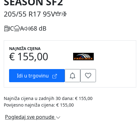
SEASON SF2
205/55 R17
95V
C
A
68 dB
NAJNIŽA CIJENA
€ 155,00
Idi u trgovinu
Najniža cijena u zadnjih 30 dana: € 155,00
Povijesno najniža cijena: € 155,00
Pogledaj sve ponude