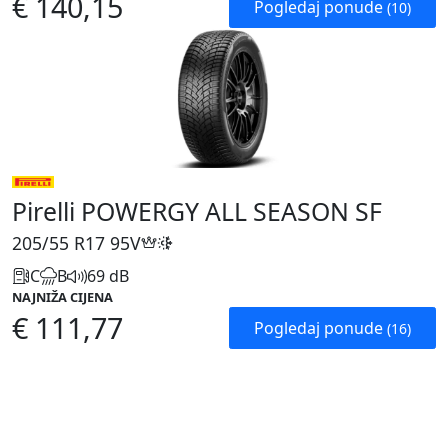
€ 140,15
Pogledaj ponude
(10)
Pirelli POWERGY ALL SEASON SF
205/55 R17
95V
C
B
69 dB
NAJNIŽA CIJENA
€ 111,77
Pogledaj ponude
(16)