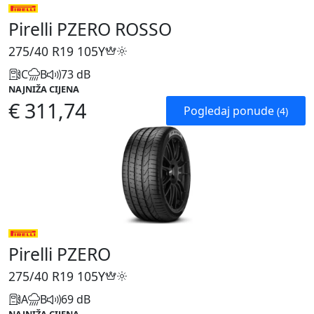
Pirelli PZERO ROSSO
275/40 R19
105Y
C
B
73 dB
NAJNIŽA CIJENA
€ 311,74
Pogledaj ponude
(4)
Pirelli PZERO
275/40 R19
105Y
A
B
69 dB