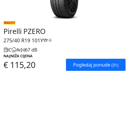
Pirelli PZERO
275/40 R19
101Y
C
A
67 dB
NAJNIŽA CIJENA
€ 115,20
Pogledaj ponude
(31)