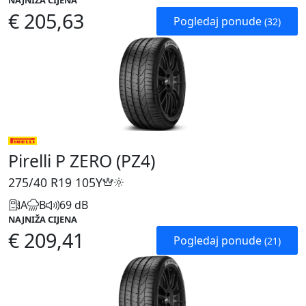
NAJNIŽA CIJENA
€ 205,63
Pogledaj ponude
(32)
Pirelli P ZERO (PZ4)
275/40 R19
105Y
A
B
69 dB
NAJNIŽA CIJENA
€ 209,41
Pogledaj ponude
(21)