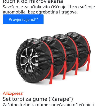
Ručnik od mikrovlakana
Savršen je za učinkovito čišćenje i brzo sušenje
automobila, bez ogrebotina i tragova.
Provjeri cijenu
Set torbi za gume (“čarape”)
Zaštitne torbe za gume sprječavaju oštećenje i