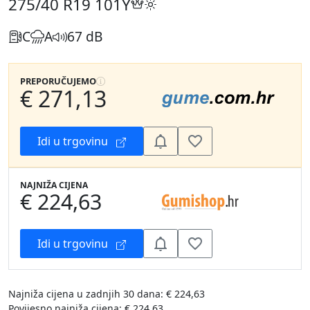
275/40 R19
101Y
C
A
67 dB
PREPORUČUJEMO
€ 271,13
Idi u trgovinu
NAJNIŽA CIJENA
€ 224,63
Idi u trgovinu
Najniža cijena u zadnjih 30 dana: € 224,63
Povijesno najniža cijena: € 224,63