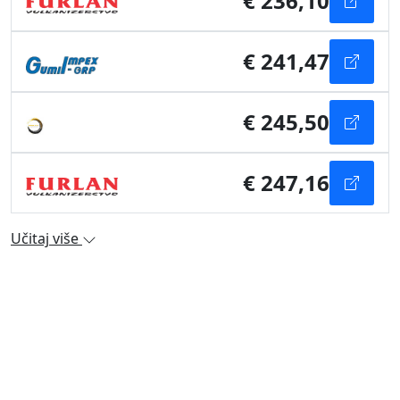
€ 236,10
€ 241,47
€ 245,50
€ 247,16
Učitaj više