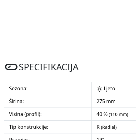
SPECIFIKACIJA
Sezona:
Ljeto
Širina:
275 mm
Visina (profil):
40 %
(110 mm)
Tip konstrukcije:
R
(Radial)
Promjer:
19"