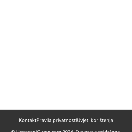
Kontakt
Pravila privatnosti
Uvjeti korištenja
© UsporediGume.com 2024. Sva prava pridržana.