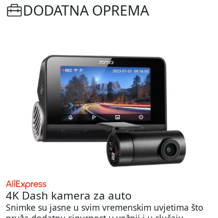
DODATNA OPREMA
4K Dash kamera za auto
Snimke su jasne u svim vremenskim uvjetima što
pruža dodatnu sigurnost u vožnji i u slučaju