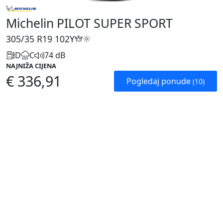
Michelin PILOT SUPER SPORT
305/35 R19
102Y
D
C
74 dB
NAJNIŽA CIJENA
€ 336,91
Pogledaj ponude
(10)