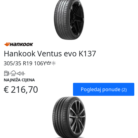
Hankook Ventus evo K137
305/35 R19
106Y
-
-
-
NAJNIŽA CIJENA
€ 216,70
Pogledaj ponude
(2)