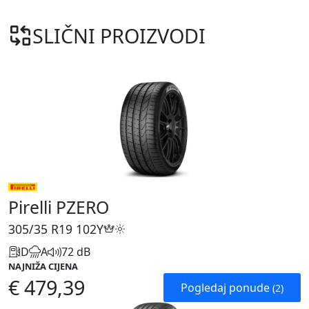
SLIČNI PROIZVODI
Pirelli PZERO
305/35 R19
102Y
D
A
72 dB
NAJNIŽA CIJENA
€ 479,39
Pogledaj ponude
(2)