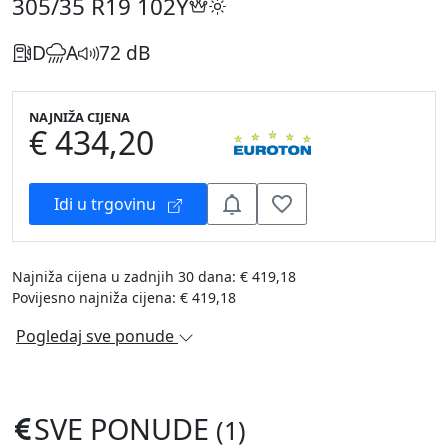
305/35 R19
102Y
D
A
72 dB
NAJNIŽA CIJENA
€ 434,20
Idi u trgovinu
Najniža cijena u zadnjih 30 dana: € 419,18
Povijesno najniža cijena: € 419,18
Pogledaj sve ponude
SVE PONUDE
(1)