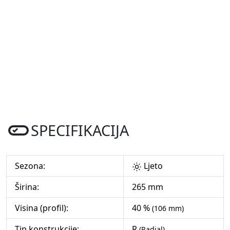
SPECIFIKACIJA
Sezona:
Ljeto
Širina:
265 mm
Visina (profil):
40 %
(106 mm)
Tip konstrukcije:
R
(Radial)