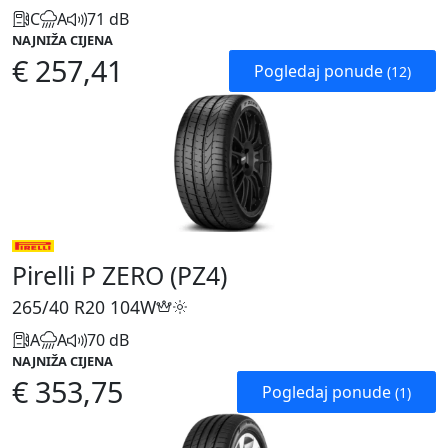
C
A
71 dB
NAJNIŽA CIJENA
€ 257,41
Pogledaj ponude
(12)
Pirelli P ZERO (PZ4)
265/40 R20
104W
A
A
70 dB
NAJNIŽA CIJENA
€ 353,75
Pogledaj ponude
(1)