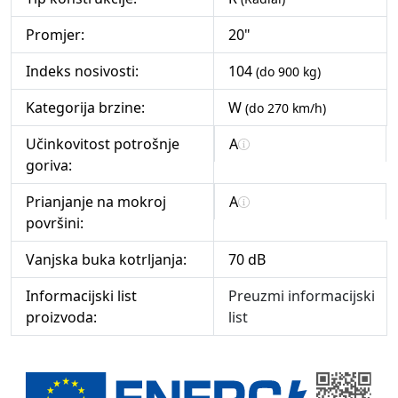
Promjer:
20"
Indeks nosivosti:
104
(do 900 kg)
Kategorija brzine:
W
(do 270 km/h)
Učinkovitost potrošnje
A
goriva:
Prianjanje na mokroj
A
površini:
Vanjska buka kotrljanja:
70 dB
Informacijski list
Preuzmi informacijski
proizvoda:
list