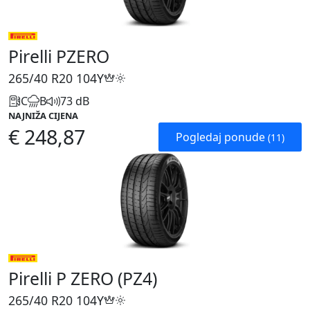
Pirelli PZERO
265/40 R20
104Y
C
B
73 dB
NAJNIŽA CIJENA
€ 248,87
Pogledaj ponude
(11)
Pirelli P ZERO (PZ4)
265/40 R20
104Y