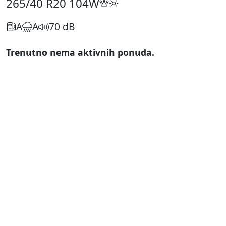
265/40 R20
104W
A
A
70 dB
Trenutno nema aktivnih ponuda.