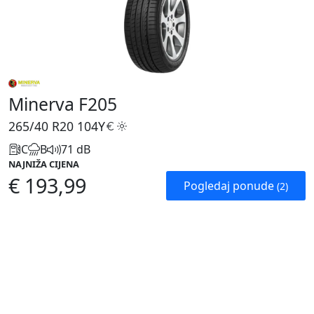
Minerva F205
265/40 R20
104Y
C
B
71 dB
NAJNIŽA CIJENA
€ 193,99
Pogledaj ponude
(2)