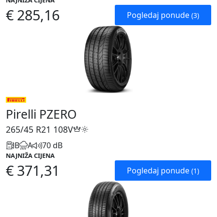
NAJNIŽA CIJENA
€ 285,16
Pogledaj ponude
(3)
Pirelli PZERO
265/45 R21
108V
B
A
70 dB
NAJNIŽA CIJENA
€ 371,31
Pogledaj ponude
(1)