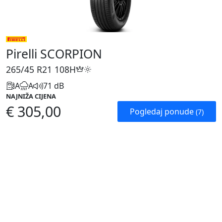
Pirelli SCORPION
265/45 R21
108H
A
A
71 dB
NAJNIŽA CIJENA
€ 305,00
Pogledaj ponude
(7)