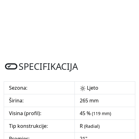
SPECIFIKACIJA
Sezona:
Ljeto
Širina:
265 mm
Visina (profil):
45 %
(119 mm)
Tip konstrukcije:
R
(Radial)
Promjer:
21"