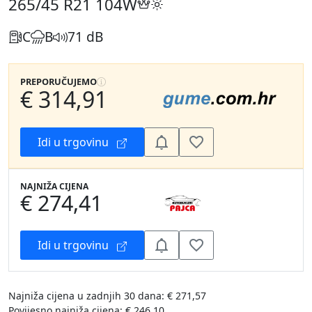
265/45 R21
104W
C
B
71 dB
PREPORUČUJEMO
€ 314,91
Idi u trgovinu
NAJNIŽA CIJENA
€ 274,41
Idi u trgovinu
Najniža cijena u zadnjih 30 dana: € 271,57
Povijesno najniža cijena: € 246,10