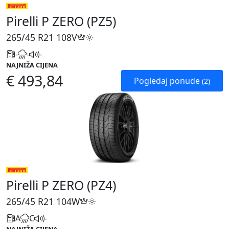
Pirelli P ZERO (PZ5)
265/45 R21
108V
-
-
-
NAJNIŽA CIJENA
€ 493,84
Pogledaj ponude
(2)
Pirelli P ZERO (PZ4)
265/45 R21
104W
A
C
-