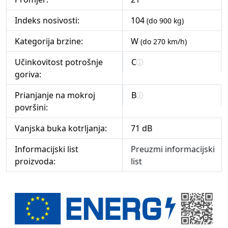
Indeks nosivosti:
104
(do 900 kg)
Kategorija brzine:
W
(do 270 km/h)
Učinkovitost potrošnje
C
goriva:
Prianjanje na mokroj
B
površini:
Vanjska buka kotrljanja:
71 dB
Informacijski list
Preuzmi informacijski
proizvoda:
list