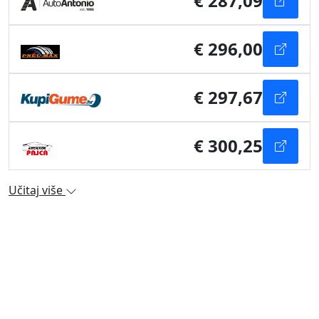
€ 287,09
€ 296,00
€ 297,67
€ 300,25
Učitaj više